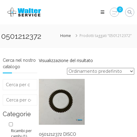
Skip
Walter
to
0
Service
content
Vuoi
proteggere
le
0501212372
Home
Prodotti taggati “0501212372”
parti
vitali
del
tuo
veicolo?
Visualizzazione del risultato
Cerca nel nostro
Vieni
catalogo
alla
Walter
Service
Srl
Categorie
Ricambi per
0501212372 DISCO
cambi
(1)