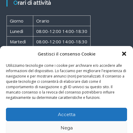
Orari di attività
Giorno
Orario
Lunedì
08:00-12:00 14:00-18:30
Martedì
08:00-12:00 14:00-18:30
Mercoledì
08:00-12:00 14:00-18:30
Gestisci il consenso Cookie
Giovedì
08:00-12:00 14:00-18:30
Utilizziamo tecnologie come i cookie per archiviare e/o accedere alle
informazioni del dispositivo. Lo facciamo per migliorare l'esperienza di
Venerdì
08:00-12:00 14:00-18:30
navigazione e per mostrare annunci (non) personalizzati. Il consenso a
queste tecnologie ci consentirà di elaborare dati come il
Sabato
08:00-12:00
comportamento di navigazione o gli ID univoci su questo sito. Il
mancato consenso o la revoca del consenso potrebbero influire
negativamente su determinate caratteristiche e funzioni.
Accetta
Copyright © 2026
Walter Service
-
Cookie & Privacy Policy
-
Powered By
Nega
Rossoxweb