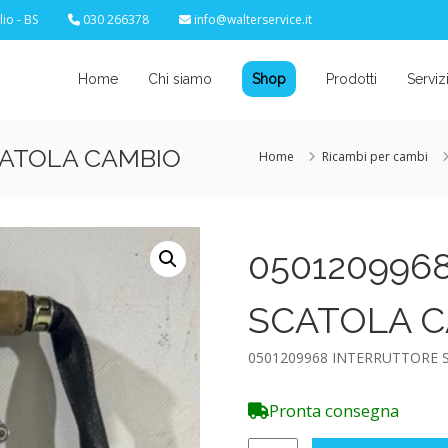
io - BS
030 266378
info@walterservice.it
Home
Chi siamo
Shop
Prodotti
Serviz
CATOLA CAMBIO
Home
Ricambi per cambi
050120996
SCATOLA 
0501209968 INTERRUTTORE
Pronta consegna
0501209968