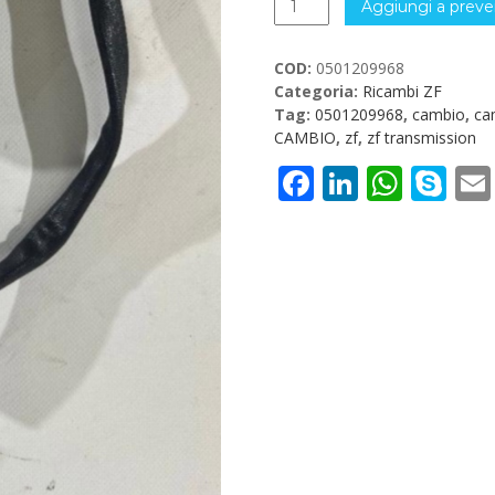
Aggiungi a preve
INTERRUTTORE
SCATOLA
COD:
0501209968
CAMBIO
Categoria:
Ricambi ZF
quantità
Tag:
0501209968
,
cambio
,
ca
CAMBIO
,
zf
,
zf transmission
Facebook
LinkedI
What
Sk