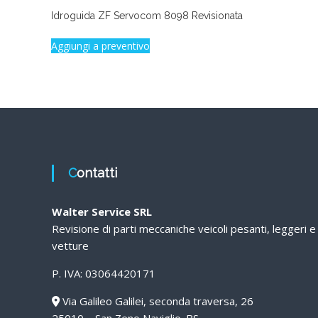
Idroguida ZF Servocom 8098 Revisionata
Aggiungi a preventivo
Contatti
Walter Service SRL
Revisione di parti meccaniche veicoli pesanti, leggeri e
vetture
P. IVA: 03064420171
Via Galileo Galilei, seconda traversa, 26
25010 – San Zeno Naviglio. BS