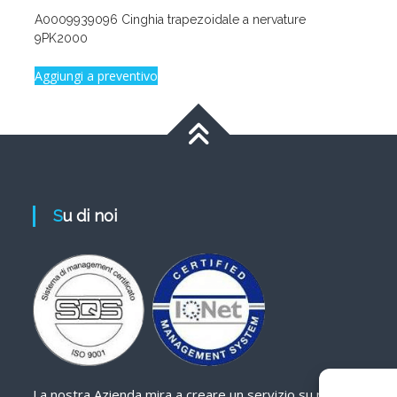
A0009939096 Cinghia trapezoidale a nervature
9PK2000
Aggiungi a preventivo
Su di noi
La nostra Azienda mira a creare un servizio su misura