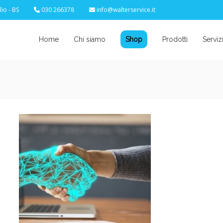
io - BS
030 266378
info@walterservice.it
Home
Chi siamo
Shop
Prodotti
Serviz