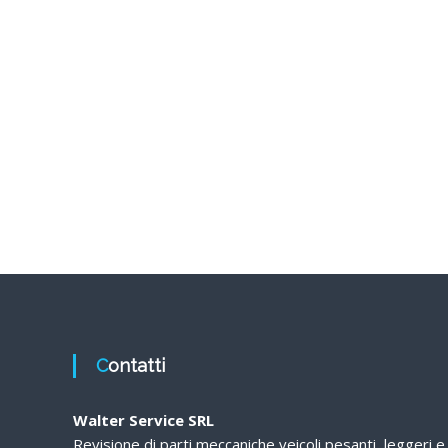
Contatti
Walter Service SRL
Revisione di parti meccaniche veicoli pesanti, leggeri e