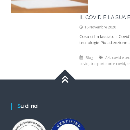
IL COVID E LA SUA
16 Novembre 2020
Cosa ci ha lasciato il Covi
tecnologie Più attenzione a
,
Blog
A4
covid e te
,
,
covid
trasportatori e covid
t
Su di noi