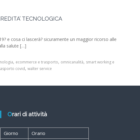
 EREDITA’ TECNOLOGICA
d19? e cosa ci lascerà? sicuramente un maggior ricorso alle
lla salute […]
,
,
,
cnologia
ecommerce e trasporto
omnicanalità
smart working e
,
rasporto covid
walter service
Orari di attività
Giorno
Orario