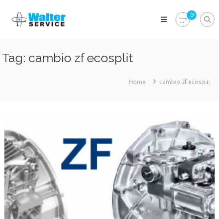
Skip
Walter
to
0
Service
content
Vuoi
proteggere
le
Tag:
cambio zf ecosplit
parti
vitali
del
Home
cambio zf ecosplit
tuo
veicolo?
Vieni
alla
Walter
Service
Srl