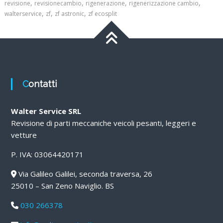
,
,
,
,
revisione
revisionecambio
rigenerazione
rigenerizzazione cambio
,
,
,
walterservice
zf
zf astronic
zf ecosplit
Contatti
Walter Service SRL
Revisione di parti meccaniche veicoli pesanti, leggeri e
vetture
P. IVA: 03064420171
Via Galileo Galilei, seconda traversa, 26
25010 – San Zeno Naviglio. BS
030 266378