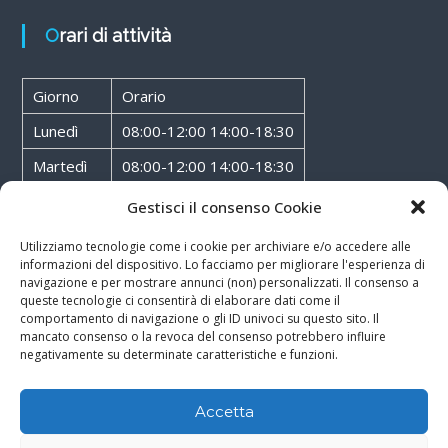
Orari di attività
Giorno
Orario
Lunedì
08:00-12:00 14:00-18:30
Martedì
08:00-12:00 14:00-18:30
Mercoledì
08:00-12:00 14:00-18:30
Gestisci il consenso Cookie
Giovedì
08:00-12:00 14:00-18:30
Utilizziamo tecnologie come i cookie per archiviare e/o accedere alle
informazioni del dispositivo. Lo facciamo per migliorare l'esperienza di
Venerdì
08:00-12:00 14:00-18:30
navigazione e per mostrare annunci (non) personalizzati. Il consenso a
queste tecnologie ci consentirà di elaborare dati come il
Sabato
08:00-12:00
comportamento di navigazione o gli ID univoci su questo sito. Il
mancato consenso o la revoca del consenso potrebbero influire
negativamente su determinate caratteristiche e funzioni.
Accetta
Copyright © 2026
Walter Service
-
Cookie & Privacy Policy
-
Powered By