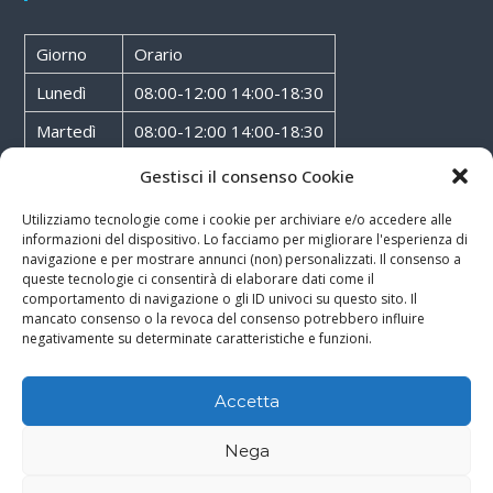
Giorno
Orario
Lunedì
08:00-12:00 14:00-18:30
Martedì
08:00-12:00 14:00-18:30
Mercoledì
08:00-12:00 14:00-18:30
Gestisci il consenso Cookie
Giovedì
08:00-12:00 14:00-18:30
Utilizziamo tecnologie come i cookie per archiviare e/o accedere alle
informazioni del dispositivo. Lo facciamo per migliorare l'esperienza di
Venerdì
08:00-12:00 14:00-18:30
navigazione e per mostrare annunci (non) personalizzati. Il consenso a
queste tecnologie ci consentirà di elaborare dati come il
Sabato
08:00-12:00
comportamento di navigazione o gli ID univoci su questo sito. Il
mancato consenso o la revoca del consenso potrebbero influire
negativamente su determinate caratteristiche e funzioni.
Accetta
Copyright © 2026
Walter Service
-
Cookie & Privacy Policy
-
Powered By
Nega
Rossoxweb