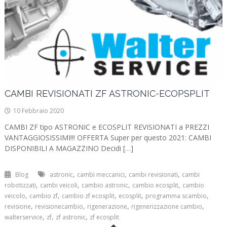
CAMBI REVISIONATI ZF ASTRONIC-ECOPSPLIT
10 Febbraio 2020
CAMBI ZF tipo ASTRONIC e ECOSPLIT REVISIONATI a PREZZI
VANTAGGIOSISSIMI!!! OFFERTA Super per questo 2021: CAMBI
DISPONIBILI A MAGAZZINO Decidi […]
,
,
,
Blog
astronic
cambi meccanici
cambi revisionati
cambi
,
,
,
,
robotizzati
cambi veicoli
cambio astronic
cambio ecosplit
cambio
,
,
,
,
,
veicolo
cambio zf
cambio zf ecosplit
ecosplit
programma scambio
,
,
,
,
revisione
revisionecambio
rigenerazione
rigenerizzazione cambio
,
,
,
walterservice
zf
zf astronic
zf ecosplit