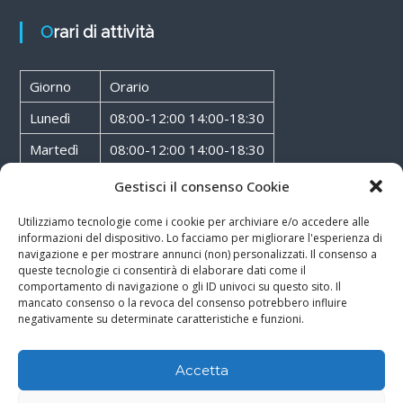
Orari di attività
Giorno
Orario
Lunedì
08:00-12:00 14:00-18:30
Martedì
08:00-12:00 14:00-18:30
Mercoledì
08:00-12:00 14:00-18:30
Gestisci il consenso Cookie
Giovedì
08:00-12:00 14:00-18:30
Utilizziamo tecnologie come i cookie per archiviare e/o accedere alle
informazioni del dispositivo. Lo facciamo per migliorare l'esperienza di
Venerdì
08:00-12:00 14:00-18:30
navigazione e per mostrare annunci (non) personalizzati. Il consenso a
queste tecnologie ci consentirà di elaborare dati come il
Sabato
08:00-12:00
comportamento di navigazione o gli ID univoci su questo sito. Il
mancato consenso o la revoca del consenso potrebbero influire
negativamente su determinate caratteristiche e funzioni.
Accetta
Copyright © 2026
Walter Service
-
Cookie & Privacy Policy
-
Powered By