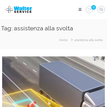
Skip
Walter
to
0
Service
content
Vuoi
proteggere
le
Tag:
assistenza alla svolta
parti
vitali
del
Home
assistenza alla svolta
tuo
veicolo?
Vieni
alla
Walter
Service
Srl