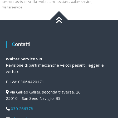
,
,
,
sensore assistenza alla svolta
turn assistant
walter service
walterservice
Contatti
Walter Service SRL
Revisione di parti meccaniche veicoli pesanti, leggeri e
vetture
P. IVA: 03064420171
Via Galileo Galilei, seconda traversa, 26
25010 – San Zeno Naviglio. BS
030 266378