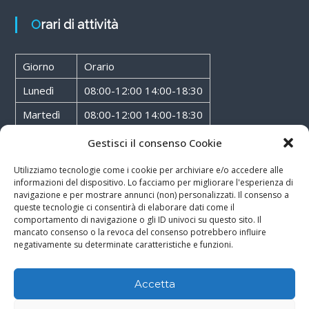
Orari di attività
Giorno
Orario
Lunedì
08:00-12:00 14:00-18:30
Martedì
08:00-12:00 14:00-18:30
Mercoledì
08:00-12:00 14:00-18:30
Gestisci il consenso Cookie
Giovedì
08:00-12:00 14:00-18:30
Utilizziamo tecnologie come i cookie per archiviare e/o accedere alle
informazioni del dispositivo. Lo facciamo per migliorare l'esperienza di
Venerdì
08:00-12:00 14:00-18:30
navigazione e per mostrare annunci (non) personalizzati. Il consenso a
queste tecnologie ci consentirà di elaborare dati come il
Sabato
08:00-12:00
comportamento di navigazione o gli ID univoci su questo sito. Il
mancato consenso o la revoca del consenso potrebbero influire
negativamente su determinate caratteristiche e funzioni.
Accetta
Copyright © 2026
Walter Service
-
Cookie & Privacy Policy
-
Powered By