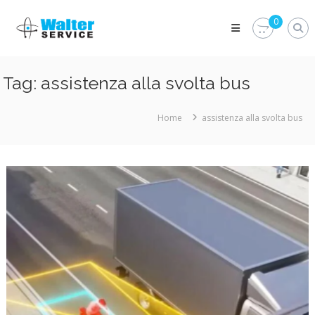
Skip
Walter
to
0
Service
content
Vuoi
proteggere
le
Tag:
assistenza alla svolta bus
parti
vitali
del
Home
assistenza alla svolta bus
tuo
veicolo?
Vieni
alla
Walter
Service
Srl