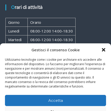
Orari di attività
Giorno
Orario
Lunedì
08:00-12:00 14:00-18:30
Martedì
08:00-12:00 14:00-18:30
Mercoledì
08:00-12:00 14:00-18:30
Gestisci il consenso Cookie
Giovedì
08:00-12:00 14:00-18:30
Utilizziamo tecnologie come i cookie per archiviare e/o accedere alle
informazioni del dispositivo. Lo facciamo per migliorare l'esperienza di
Venerdì
08:00-12:00 14:00-18:30
navigazione e per mostrare annunci (non) personalizzati. Il consenso a
queste tecnologie ci consentirà di elaborare dati come il
Sabato
08:00-12:00
comportamento di navigazione o gli ID univoci su questo sito. Il
mancato consenso o la revoca del consenso potrebbero influire
negativamente su determinate caratteristiche e funzioni.
Accetta
Copyright © 2026
Walter Service
-
Cookie & Privacy Policy
-
Powered By