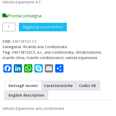
Valvola espansione A.C.
Pronta consegna
Valvola
Aggiungi a preventivo
Espansione
A.C.
COD:
040138102 C3
040138102
Categoria:
Ricambi Aria Condizionata
C3
Tag:
040138102C3
,
a.c.
,
aria condizionata
,
climatizzazione
,
quantità
ricambi clima
,
ricambi condizionatori
,
valvola espansione
Facebook
LinkedIn
WhatsApp
Skype
Email
Condividi
Dettagli tecnici
Caratteristiche
Codici OE
English description
Valvola Espansione aria condizionata