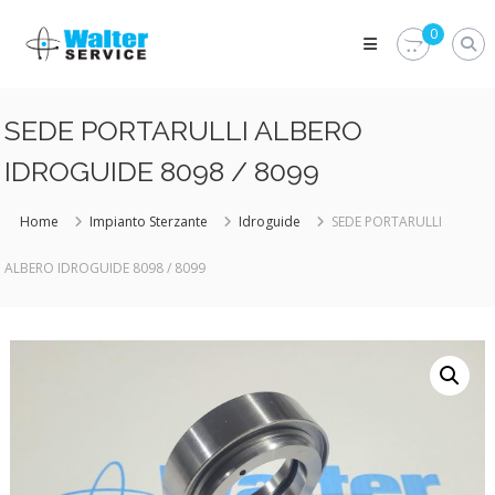
Skip
Walter
to
0
Service
content
Vuoi
proteggere
le
SEDE PORTARULLI ALBERO
parti
vitali
IDROGUIDE 8098 / 8099
del
tuo
veicolo?
Home
Impianto Sterzante
Idroguide
SEDE PORTARULLI
Vieni
alla
ALBERO IDROGUIDE 8098 / 8099
Walter
Service
Srl