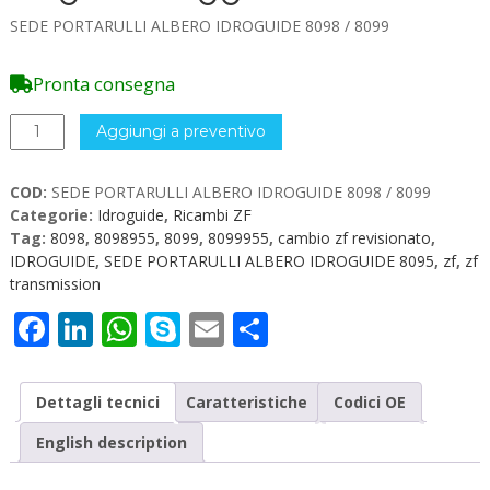
SEDE PORTARULLI ALBERO IDROGUIDE 8098 / 8099
Pronta consegna
SEDE
Aggiungi a preventivo
PORTARULLI
ALBERO
COD:
SEDE PORTARULLI ALBERO IDROGUIDE 8098 / 8099
IDROGUIDE
Categorie:
Idroguide
,
Ricambi ZF
8098
Tag:
8098
,
8098955
,
8099
,
8099955
,
cambio zf revisionato
,
/
IDROGUIDE
,
SEDE PORTARULLI ALBERO IDROGUIDE 8095
,
zf
,
zf
8099
transmission
quantità
Facebook
LinkedIn
WhatsApp
Skype
Email
Condividi
Dettagli tecnici
Caratteristiche
Codici OE
English description