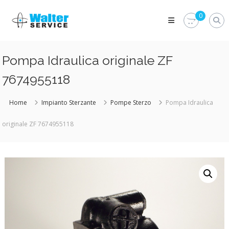
Skip
Walter
to
0
Service
content
Vuoi
proteggere
le
Pompa Idraulica originale ZF
parti
vitali
7674955118
del
tuo
veicolo?
Home
Impianto Sterzante
Pompe Sterzo
Pompa Idraulica
Vieni
alla
originale ZF 7674955118
Walter
Service
Srl