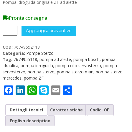
Pompa idroguida originale ZF ad alette
Pronta consegna
Pompa
Aggiungi a preventivo
Idraulica
originale
COD:
76749552118
ZF
Categoria:
Pompe Sterzo
7674955118
Tag:
7674955118
,
pompa ad alette
,
pompa bosch
,
pompa
quantità
idraulica
,
pompa idroguida
,
pompa olio servosterzo
,
pompa
servosterzo
,
pompa sterzo
,
pompa sterzo man
,
pompa sterzo
mercedes
,
pompa ZF
Facebook
LinkedIn
WhatsApp
Skype
Email
Condividi
Dettagli tecnici
Caratteristiche
Codici OE
English description