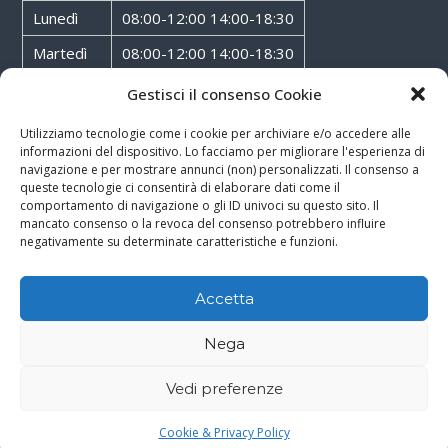
Lunedì
08:00-12:00 14:00-18:30
Martedì
08:00-12:00 14:00-18:30
Mercoledì
08:00-12:00 14:00-18:30
Gestisci il consenso Cookie
Giovedì
08:00-12:00 14:00-18:30
Utilizziamo tecnologie come i cookie per archiviare e/o accedere alle
informazioni del dispositivo. Lo facciamo per migliorare l'esperienza di
Venerdì
08:00-12:00 14:00-18:30
navigazione e per mostrare annunci (non) personalizzati. Il consenso a
queste tecnologie ci consentirà di elaborare dati come il
Sabato
08:00-12:00
comportamento di navigazione o gli ID univoci su questo sito. Il
mancato consenso o la revoca del consenso potrebbero influire
negativamente su determinate caratteristiche e funzioni.
Accetta
Copyright © 2026
Walter Service
-
Cookie & Privacy Policy
-
Powered By
Nega
Rossoxweb
Vedi preferenze
Google
Email
Phone
WhatsApp
Cookie & Privacy Policy