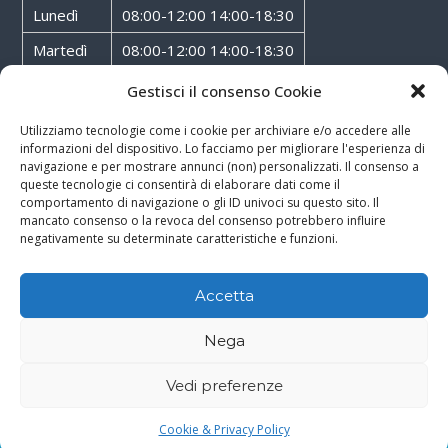
Lunedì
08:00-12:00 14:00-18:30
Martedì
08:00-12:00 14:00-18:30
Mercoledì
08:00-12:00 14:00-18:30
Gestisci il consenso Cookie
Giovedì
08:00-12:00 14:00-18:30
Utilizziamo tecnologie come i cookie per archiviare e/o accedere alle
informazioni del dispositivo. Lo facciamo per migliorare l'esperienza di
Venerdì
08:00-12:00 14:00-18:30
navigazione e per mostrare annunci (non) personalizzati. Il consenso a
queste tecnologie ci consentirà di elaborare dati come il
Sabato
08:00-12:00
comportamento di navigazione o gli ID univoci su questo sito. Il
mancato consenso o la revoca del consenso potrebbero influire
negativamente su determinate caratteristiche e funzioni.
Accetta
Copyright © 2026
Walter Service
-
Cookie & Privacy Policy
-
Powered By
Nega
Rossoxweb
Vedi preferenze
Google
Email
Phone
WhatsApp
Cookie & Privacy Policy