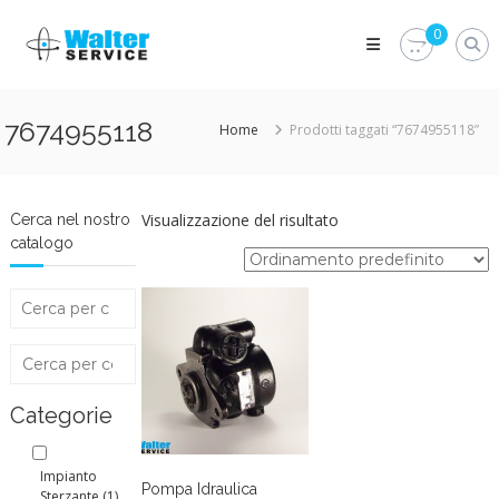
Skip
Walter
to
0
Service
content
Vuoi
proteggere
le
7674955118
Home
Prodotti taggati “7674955118”
parti
vitali
del
tuo
veicolo?
Visualizzazione del risultato
Cerca nel nostro
Vieni
catalogo
alla
Walter
Service
Srl
Categorie
Impianto
Pompa Idraulica
Sterzante
(1)