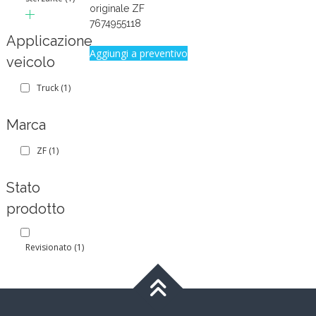
originale ZF
7674955118
Applicazione
Aggiungi a preventivo
veicolo
Truck
(1)
Marca
ZF
(1)
Stato
prodotto
Revisionato
(1)