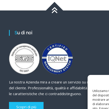
Su di noi
La nostra Azienda mira a creare un servizio su misura
del cliente. Professionalità, qualità e affidabilità sono
Utilizziamo
le caratteristiche che ci contraddistinguono.
del disposit
mostrare ann
di elaborar
Scopri di più
sito. Il ma