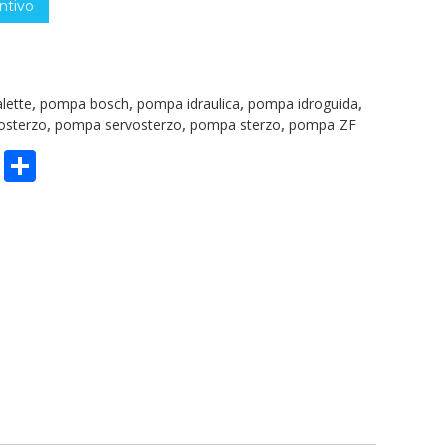
ntivo
lette
,
pompa bosch
,
pompa idraulica
,
pompa idroguida
,
osterzo
,
pompa servosterzo
,
pompa sterzo
,
pompa ZF
n
sApp
ype
Email
Condividi