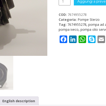
Aggiungi a preve
Idraulica
originale
COD:
7674955278
ZF
Categoria:
Pompe Sterzo
7674955278
Tag:
7674955278
,
pompa ad a
IVECO
pompa iveco
,
pompa olio serv
quantità
Facebook
LinkedI
What
Sk
English description