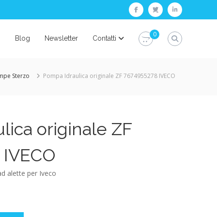
facebook
twitter
linkedin
0
i
Blog
Newsletter
Contatti
mpe Sterzo
Pompa Idraulica originale ZF 7674955278 IVECO
lica originale ZF
 IVECO
d alette per Iveco