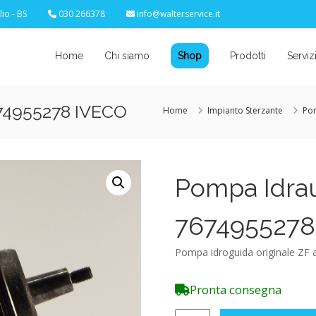
io - BS
030 266378
info@walterservice.it
Home
Chi siamo
Shop
Prodotti
Serviz
674955278 IVECO
Home
Impianto Sterzante
Po
Pompa Idrau
7674955278
Pompa idroguida originale ZF a
Pronta consegna
Pompa