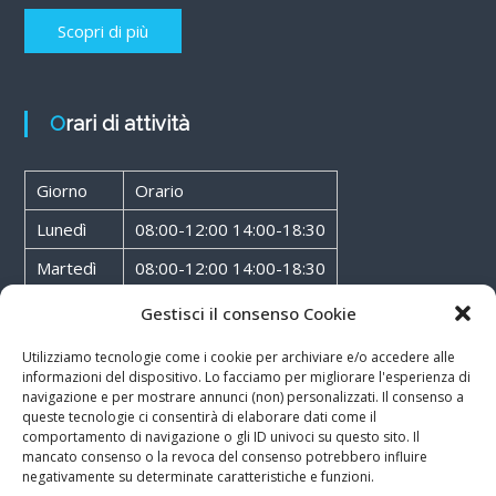
Scopri di più
Orari di attività
Giorno
Orario
Lunedì
08:00-12:00 14:00-18:30
Martedì
08:00-12:00 14:00-18:30
Mercoledì
08:00-12:00 14:00-18:30
Gestisci il consenso Cookie
Giovedì
08:00-12:00 14:00-18:30
Utilizziamo tecnologie come i cookie per archiviare e/o accedere alle
informazioni del dispositivo. Lo facciamo per migliorare l'esperienza di
Venerdì
08:00-12:00 14:00-18:30
navigazione e per mostrare annunci (non) personalizzati. Il consenso a
queste tecnologie ci consentirà di elaborare dati come il
Sabato
08:00-12:00
comportamento di navigazione o gli ID univoci su questo sito. Il
mancato consenso o la revoca del consenso potrebbero influire
negativamente su determinate caratteristiche e funzioni.