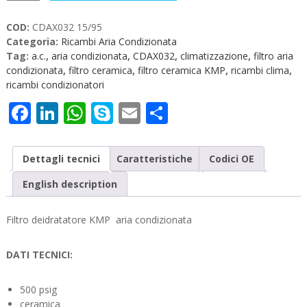
KMP
COD:
CDAX032 15/95
AC
Categoria:
Ricambi Aria Condizionata
CDAX
Tag:
a.c.
,
aria condizionata
,
CDAX032
,
climatizzazione
,
filtro aria
032
condizionata
,
filtro ceramica
,
filtro ceramica KMP
,
ricambi clima
,
15/95
ricambi condizionatori
quantità
Facebook
LinkedIn
WhatsApp
Skype
Email
Condividi
Dettagli tecnici
Caratteristiche
Codici OE
English description
Filtro deidratatore KMP aria condizionata
DATI TECNICI:
500 psig
ceramica