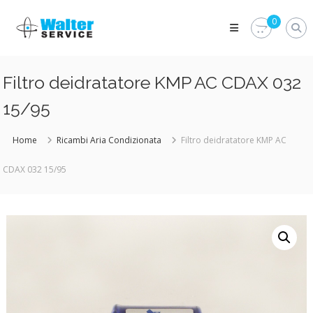
Skip
Walter
to
0
Service
content
Vuoi
proteggere
le
Filtro deidratatore KMP AC CDAX 032
parti
vitali
15/95
del
tuo
veicolo?
Home
Ricambi Aria Condizionata
Filtro deidratatore KMP AC
Vieni
alla
CDAX 032 15/95
Walter
Service
Srl