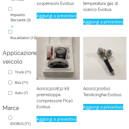
sospensioni Evobus
temperatura gas di
scarico Evobus
Impianto
Aggiungi a preventivo
Sterzante
(3)
Aggiungi a preventivo
Riscaldatori
(10)
Applicazione
veicolo
Truck
(71)
Bus
(71)
A0001300832 Kit
A0002300610
Auto
(7)
premistoppa
Tendicinghia Evobus
compressore FK40
Aggiungi a preventivo
Marca
Evobus
Aggiungi a preventivo
EVOBUS
(71)