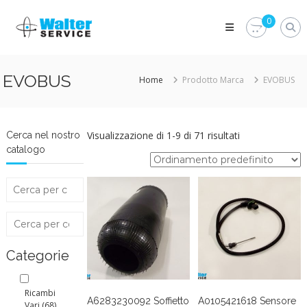
Skip
Walter
to
0
Service
content
Vuoi
proteggere
le
EVOBUS
Home
Prodotto Marca
EVOBUS
parti
vitali
del
tuo
veicolo?
Visualizzazione di 1-9 di 71 risultati
Cerca nel nostro
Vieni
catalogo
alla
Walter
Service
Srl
Categorie
Ricambi
A6283230092 Soffietto
A0105421618 Sensore
Vari
(68)