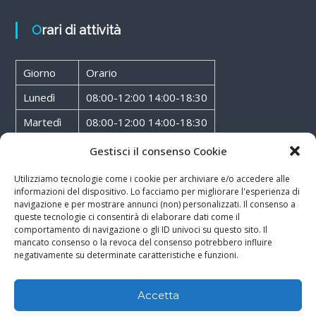
Orari di attività
Giorno
Orario
Lunedì
08:00-12:00 14:00-18:30
Martedì
08:00-12:00 14:00-18:30
Mercoledì
08:00-12:00 14:00-18:30
Gestisci il consenso Cookie
Giovedì
08:00-12:00 14:00-18:30
Utilizziamo tecnologie come i cookie per archiviare e/o accedere alle
informazioni del dispositivo. Lo facciamo per migliorare l'esperienza di
Venerdì
08:00-12:00 14:00-18:30
navigazione e per mostrare annunci (non) personalizzati. Il consenso a
queste tecnologie ci consentirà di elaborare dati come il
Sabato
08:00-12:00
comportamento di navigazione o gli ID univoci su questo sito. Il
mancato consenso o la revoca del consenso potrebbero influire
negativamente su determinate caratteristiche e funzioni.
Accetta