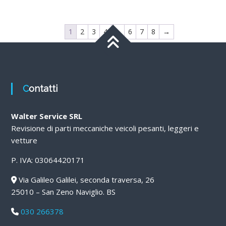
1
2
3
4
…
6
7
8
→
Contatti
Walter Service SRL
Revisione di parti meccaniche veicoli pesanti, leggeri e
vetture
P. IVA: 03064420171
Via Galileo Galilei, seconda traversa, 26
25010 – San Zeno Naviglio. BS
030 266378