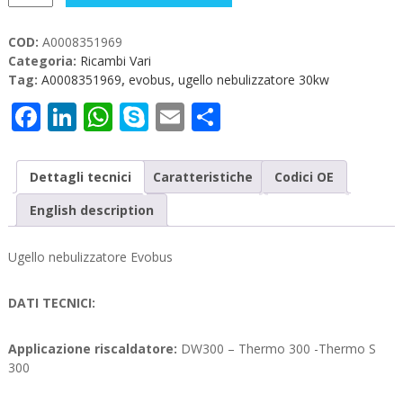
Ugello
nebulizzatore
COD:
A0008351969
Evobus
Categoria:
Ricambi Vari
quantità
Tag:
A0008351969
,
evobus
,
ugello nebulizzatore 30kw
Facebook
LinkedIn
WhatsApp
Skype
Email
Condividi
Dettagli tecnici
Caratteristiche
Codici OE
English description
Ugello nebulizzatore Evobus
DATI TECNICI:
Applicazione riscaldatore:
DW300 – Thermo 300 -Thermo S
300