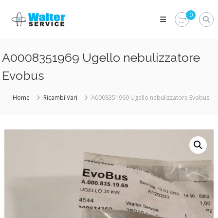
Skip
Walter
to
0
Service
content
Vuoi
proteggere
le
A0008351969 Ugello nebulizzatore
parti
vitali
Evobus
del
tuo
veicolo?
Home
Ricambi Vari
A0008351969 Ugello nebulizzatore Evobus
Vieni
alla
Walter
Service
Srl