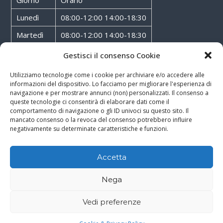
Giorno
Orario
Lunedì
08:00-12:00 14:00-18:30
Martedì
08:00-12:00 14:00-18:30
Mercoledì
08:00-12:00 14:00-18:30
Gestisci il consenso Cookie
Giovedì
08:00-12:00 14:00-18:30
Utilizziamo tecnologie come i cookie per archiviare e/o accedere alle
informazioni del dispositivo. Lo facciamo per migliorare l'esperienza di
Venerdì
08:00-12:00 14:00-18:30
navigazione e per mostrare annunci (non) personalizzati. Il consenso a
queste tecnologie ci consentirà di elaborare dati come il
Sabato
08:00-12:00
comportamento di navigazione o gli ID univoci su questo sito. Il
mancato consenso o la revoca del consenso potrebbero influire
negativamente su determinate caratteristiche e funzioni.
Accetta
Copyright © 2026
Walter Service
-
Cookie & Privacy Policy
-
Powered By
Nega
Rossoxweb
Vedi preferenze