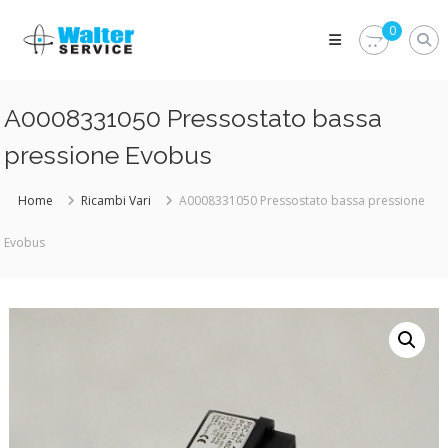
Skip
Walter
to
0
Service
content
Vuoi
proteggere
le
A0008331050 Pressostato bassa
parti
vitali
pressione Evobus
del
tuo
veicolo?
Home
Ricambi Vari
A0008331050 Pressostato bassa pressione
Vieni
alla
Evobus
Walter
Service
Srl