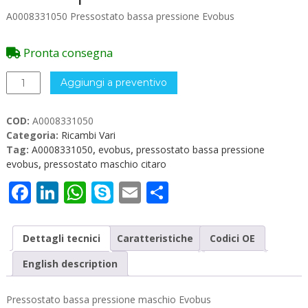
A0008331050 Pressostato bassa pressione Evobus
Pronta consegna
A0008331050
Aggiungi a preventivo
Pressostato
bassa
COD:
A0008331050
pressione
Categoria:
Ricambi Vari
Evobus
Tag:
A0008331050
,
evobus
,
pressostato bassa pressione
quantità
evobus
,
pressostato maschio citaro
Facebook
LinkedIn
WhatsApp
Skype
Email
Condividi
Dettagli tecnici
Caratteristiche
Codici OE
English description
Pressostato bassa pressione maschio Evobus