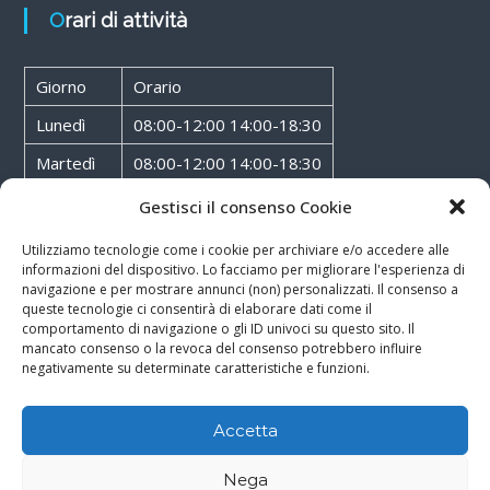
Orari di attività
Giorno
Orario
Lunedì
08:00-12:00 14:00-18:30
Martedì
08:00-12:00 14:00-18:30
Mercoledì
08:00-12:00 14:00-18:30
Gestisci il consenso Cookie
Giovedì
08:00-12:00 14:00-18:30
Utilizziamo tecnologie come i cookie per archiviare e/o accedere alle
informazioni del dispositivo. Lo facciamo per migliorare l'esperienza di
Venerdì
08:00-12:00 14:00-18:30
navigazione e per mostrare annunci (non) personalizzati. Il consenso a
queste tecnologie ci consentirà di elaborare dati come il
Sabato
08:00-12:00
comportamento di navigazione o gli ID univoci su questo sito. Il
mancato consenso o la revoca del consenso potrebbero influire
negativamente su determinate caratteristiche e funzioni.
Accetta
Copyright © 2026
Walter Service
-
Cookie & Privacy Policy
-
Powered By
Nega
Rossoxweb