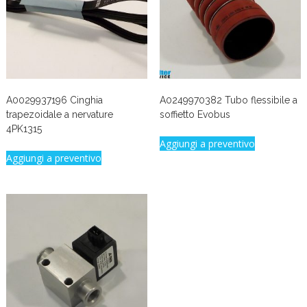
A0029937196 Cinghia
A0249970382 Tubo flessibile a
trapezoidale a nervature
soffietto Evobus
4PK1315
Aggiungi a preventivo
Aggiungi a preventivo