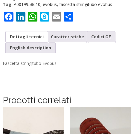
Tag:
A0019958610
,
evobus
,
fascetta stringitubo evobus
Facebook
LinkedIn
WhatsApp
Skype
Email
Condividi
Dettagli tecnici
Caratteristiche
Codici OE
English description
Fascetta stringitubo Evobus
Prodotti correlati