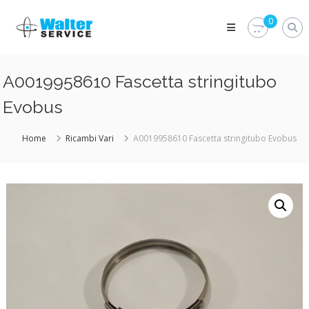
Skip
Walter
to
0
Service
content
Vuoi
proteggere
le
A0019958610 Fascetta stringitubo
parti
vitali
Evobus
del
tuo
veicolo?
Home
Ricambi Vari
A0019958610 Fascetta stringitubo Evobus
Vieni
alla
Walter
Service
Srl