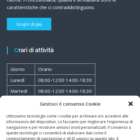
caratteristiche che ci contraddistinguono.
Scopri di più
Orari di attività
Giorno
Orario
Lunedì
08:00-12:00 14:00-18:30
Martedì
08:00-12:00 14:00-18:30
Mercoledì
08:00-12:00 14:00-18:30
Gestisci il consenso Cookie
Giovedì
08:00-12:00 14:00-18:30
Utilizziamo tecnologie come i cookie per archiviare e/o accedere alle
informazioni del dispositivo. Lo facciamo per migliorare l'esperienza di
Venerdì
08:00-12:00 14:00-18:30
navigazione e per mostrare annunci (non) personalizzati. Il consenso a
queste tecnologie ci consentirà di elaborare dati come il
Sabato
08:00-12:00
comportamento di navigazione o gli ID univoci su questo sito. Il