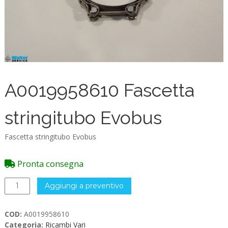
A0019958610 Fascetta
stringitubo Evobus
Fascetta stringitubo Evobus
Pronta consegna
A0019958610
Aggiungi a preventivo
Fascetta
stringitubo
COD:
A0019958610
Evobus
Categoria:
Ricambi Vari
quantità