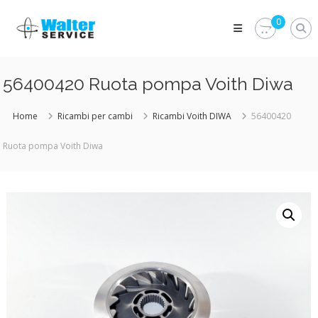
Skip
Walter
to
0
Service
content
Vuoi
proteggere
le
56400420 Ruota pompa Voith Diwa
parti
vitali
del
Home
Ricambi per cambi
Ricambi Voith DIWA
56400420
tuo
veicolo?
Ruota pompa Voith Diwa
Vieni
alla
Walter
Service
Srl