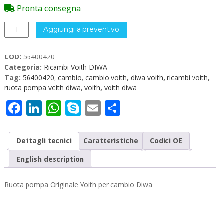
Pronta consegna
56400420
Aggiungi a preventivo
Ruota
pompa
COD:
56400420
Voith
Categoria:
Ricambi Voith DIWA
Diwa
Tag:
56400420
,
cambio
,
cambio voith
,
diwa voith
,
ricambi voith
,
quantità
ruota pompa voith diwa
,
voith
,
voith diwa
Facebook
LinkedIn
WhatsApp
Skype
Email
Condividi
Dettagli tecnici
Caratteristiche
Codici OE
English description
Ruota pompa Originale Voith per cambio Diwa