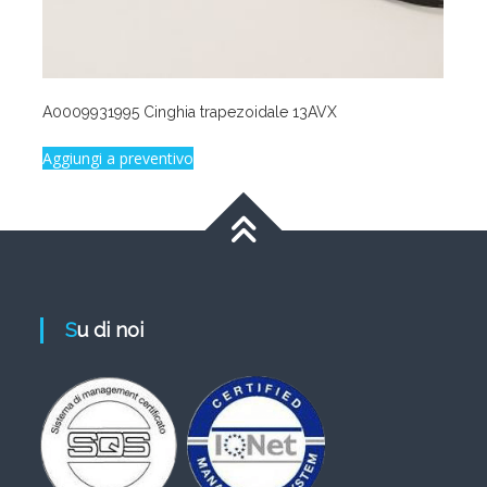
A0009931995 Cinghia trapezoidale 13AVX
Aggiungi a preventivo
Su di noi