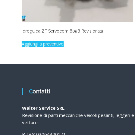
Idroguida ZF Servocom 8098 Revisionata
Aggiungi a preventivo
Contatti
Walter Service SRL
Revisione di parti meccaniche veicoli pesanti, leggeri e
vetture
P. IVA: 03064420171