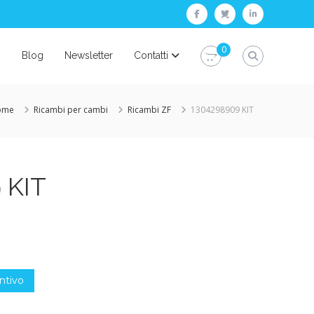
facebook
twitter
linkedin
0
i
Blog
Newsletter
Contatti
ome
Ricambi per cambi
Ricambi ZF
1304298909 KIT
 KIT
ntivo