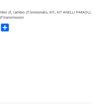
mbio zf
,
cambio zf revisionato
,
KIT
,
KIT ANELLI PARAOLI
,
zf transmission
n
sApp
ype
Email
Condividi