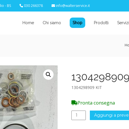
io - BS
030 266378
info@walterservice.it
Home
Chi siamo
Shop
Prodotti
Serviz
H
1304298909
1304298909 KIT
Pronta consegna
1304298909
Aggiungi a preve
KIT
quantità