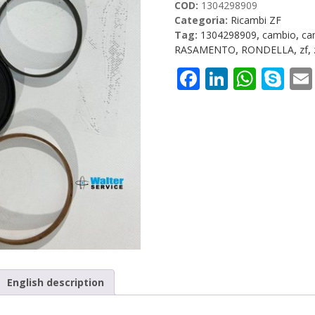
COD:
1304298909
Categoria:
Ricambi ZF
Tag:
1304298909
,
cambio
,
ca
RASAMENTO
,
RONDELLA
,
zf
,
Facebook
LinkedI
What
Sk
English description