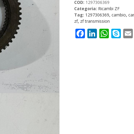
COD:
1297306369
quantità
Categoria:
Ricambi ZF
Tag:
1297306369
,
cambio
,
ca
zf
,
zf transmission
Facebook
LinkedI
What
Sk