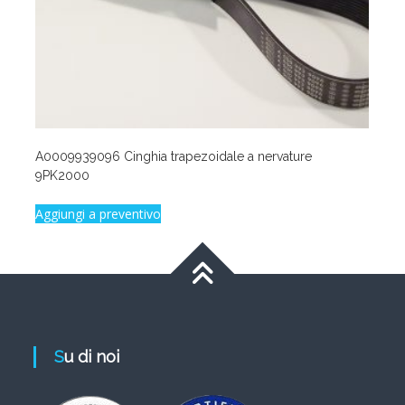
A0009939096 Cinghia trapezoidale a nervature
9PK2000
Aggiungi a preventivo
Su di noi