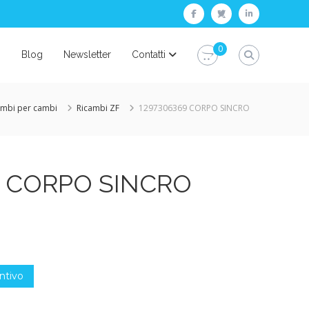
facebook
twitter
linkedin
0
i
Blog
Newsletter
Contatti
ambi per cambi
Ricambi ZF
1297306369 CORPO SINCRO
9 CORPO SINCRO
ntivo