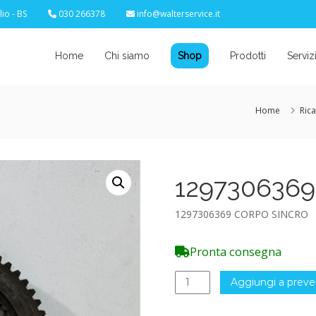
io - BS
030 266378
info@walterservice.it
Home
Chi siamo
Shop
Prodotti
Serviz
Home
Ric
129730636
1297306369 CORPO SINCRO
Pronta consegna
1297306369
Aggiungi a preve
CORPO
SINCRO