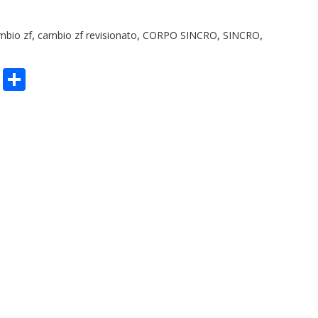
mbio zf
,
cambio zf revisionato
,
CORPO SINCRO
,
SINCRO
,
n
sApp
ype
Email
Condividi