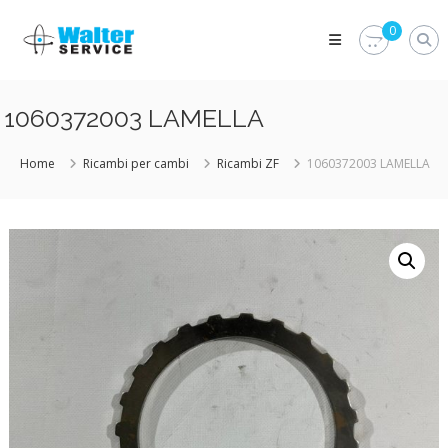
Skip
Walter
to
0
Service
content
Vuoi
proteggere
le
1060372003 LAMELLA
parti
vitali
del
Home
Ricambi per cambi
Ricambi ZF
1060372003 LAMELLA
tuo
veicolo?
Vieni
alla
Walter
Service
Srl