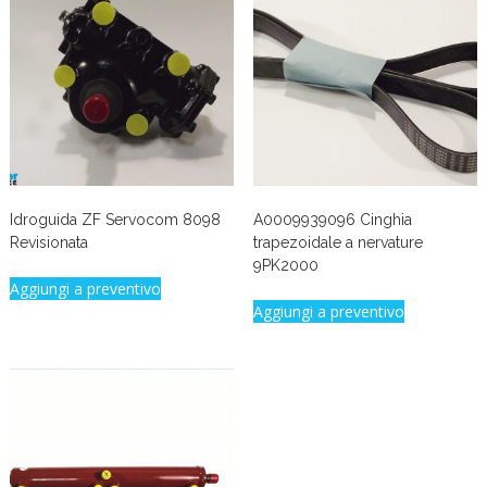
Idroguida ZF Servocom 8098
A0009939096 Cinghia
Revisionata
trapezoidale a nervature
9PK2000
Aggiungi a preventivo
Aggiungi a preventivo