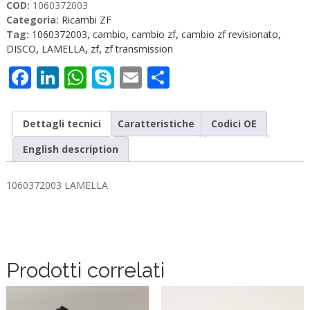
COD:
1060372003
Categoria:
Ricambi ZF
Tag:
1060372003
,
cambio
,
cambio zf
,
cambio zf revisionato
,
DISCO
,
LAMELLA
,
zf
,
zf transmission
Facebook
LinkedIn
WhatsApp
Skype
Email
Condividi
Dettagli tecnici
Caratteristiche
Codici OE
English description
1060372003 LAMELLA
Prodotti correlati