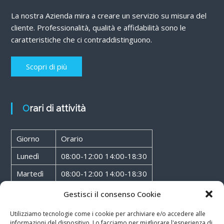
La nostra Azienda mira a creare un servizio su misura del
cliente. Professionalità, qualità e affidabilità sono le
caratteristiche che ci contraddistinguono.
Scopri di più
Orari di attività
Giorno
Orario
Lunedì
08:00-12:00 14:00-18:30
Martedì
08:00-12:00 14:00-18:30
Mercoledì
08:00-12:00 14:00-18:30
Gestisci il consenso Cookie
Giovedì
08:00-12:00 14:00-18:30
Utilizziamo tecnologie come i cookie per archiviare e/o accedere alle
informazioni del dispositivo. Lo facciamo per migliorare l'esperienza di