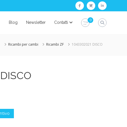
facebook
twitter
linkedin
0
i
Blog
Newsletter
Contatti
e
Ricambi per cambi
Ricambi ZF
1043302021 DISCO
 DISCO
ntivo