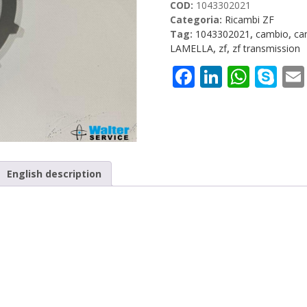
COD:
1043302021
Categoria:
Ricambi ZF
Tag:
1043302021
,
cambio
,
ca
LAMELLA
,
zf
,
zf transmission
Facebook
LinkedI
What
Sk
English description