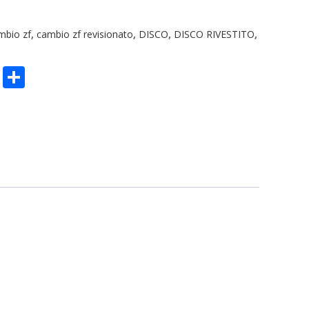
mbio zf
,
cambio zf revisionato
,
DISCO
,
DISCO RIVESTITO
,
n
sApp
ype
Email
Condividi