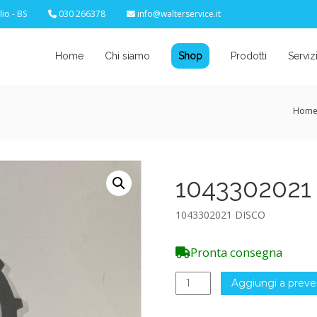
io - BS
030 266378
info@walterservice.it
Home
Chi siamo
Shop
Prodotti
Serviz
Hom
1043302021
1043302021 DISCO
Pronta consegna
1043302021
Aggiungi a preve
DISCO
quantità