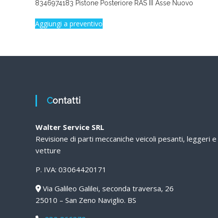
8346974183 Pistone Posteriore RAS III Asse Nuovo
Aggiungi a preventivo
Contatti
Walter Service SRL
Revisione di parti meccaniche veicoli pesanti, leggeri e
vetture
P. IVA: 03064420171
Via Galileo Galilei, seconda traversa, 26
25010 – San Zeno Naviglio. BS