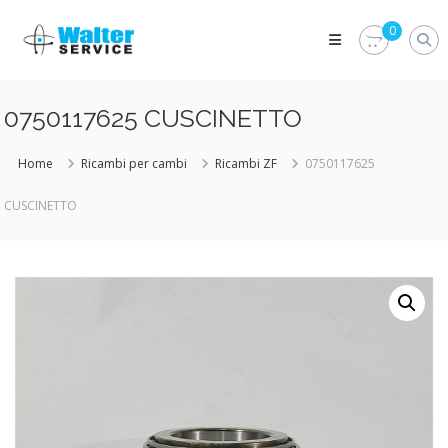
Skip
Walter
to
0
Service
content
Vuoi
proteggere
le
0750117625 CUSCINETTO
parti
vitali
del
Home
Ricambi per cambi
Ricambi ZF
0750117625
tuo
veicolo?
CUSCINETTO
Vieni
alla
Walter
Service
Srl