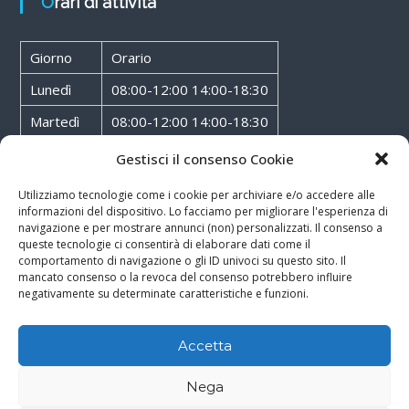
Orari di attività
Giorno
Orario
Lunedì
08:00-12:00 14:00-18:30
Martedì
08:00-12:00 14:00-18:30
Mercoledì
08:00-12:00 14:00-18:30
Gestisci il consenso Cookie
Giovedì
08:00-12:00 14:00-18:30
Utilizziamo tecnologie come i cookie per archiviare e/o accedere alle
informazioni del dispositivo. Lo facciamo per migliorare l'esperienza di
Venerdì
08:00-12:00 14:00-18:30
navigazione e per mostrare annunci (non) personalizzati. Il consenso a
queste tecnologie ci consentirà di elaborare dati come il
Sabato
08:00-12:00
comportamento di navigazione o gli ID univoci su questo sito. Il
mancato consenso o la revoca del consenso potrebbero influire
negativamente su determinate caratteristiche e funzioni.
Accetta
Copyright © 2026
Walter Service
-
Cookie & Privacy Policy
-
Powered By
Nega
Rossoxweb