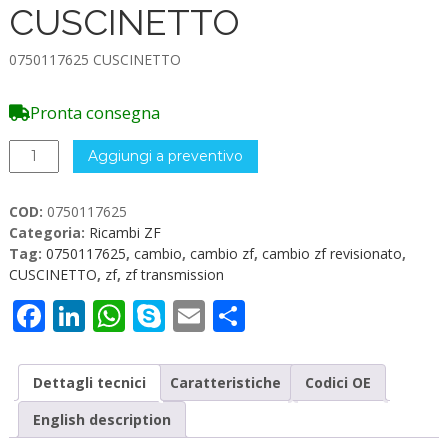
CUSCINETTO
0750117625 CUSCINETTO
Pronta consegna
0750117625
Aggiungi a preventivo
CUSCINETTO
quantità
COD:
0750117625
Categoria:
Ricambi ZF
Tag:
0750117625
,
cambio
,
cambio zf
,
cambio zf revisionato
,
CUSCINETTO
,
zf
,
zf transmission
Facebook
LinkedIn
WhatsApp
Skype
Email
Condividi
Dettagli tecnici
Caratteristiche
Codici OE
English description