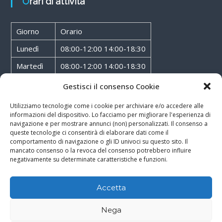
Orari di attività
Giorno
Orario
Lunedì
08:00-12:00 14:00-18:30
Martedì
08:00-12:00 14:00-18:30
Mercoledì
08:00-12:00 14:00-18:30
Gestisci il consenso Cookie
Giovedì
08:00-12:00 14:00-18:30
Utilizziamo tecnologie come i cookie per archiviare e/o accedere alle
informazioni del dispositivo. Lo facciamo per migliorare l'esperienza di
Venerdì
08:00-12:00 14:00-18:30
navigazione e per mostrare annunci (non) personalizzati. Il consenso a
queste tecnologie ci consentirà di elaborare dati come il
Sabato
08:00-12:00
comportamento di navigazione o gli ID univoci su questo sito. Il
mancato consenso o la revoca del consenso potrebbero influire
negativamente su determinate caratteristiche e funzioni.
Accetta
Copyright © 2026
Walter Service
-
Cookie & Privacy Policy
-
Powered By
Nega
Rossoxweb