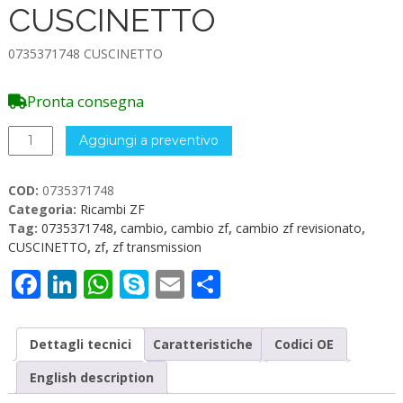
CUSCINETTO
0735371748 CUSCINETTO
Pronta consegna
0735371748
Aggiungi a preventivo
CUSCINETTO
quantità
COD:
0735371748
Categoria:
Ricambi ZF
Tag:
0735371748
,
cambio
,
cambio zf
,
cambio zf revisionato
,
CUSCINETTO
,
zf
,
zf transmission
Facebook
LinkedIn
WhatsApp
Skype
Email
Condividi
Dettagli tecnici
Caratteristiche
Codici OE
English description