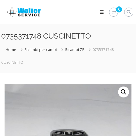
Skip
Walter
to
0
Service
content
Vuoi
proteggere
le
0735371748 CUSCINETTO
parti
vitali
del
Home
Ricambi per cambi
Ricambi ZF
0735371748
tuo
veicolo?
CUSCINETTO
Vieni
alla
Walter
Service
Srl