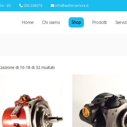
io - BS
030 266378
info@walterservice.it
Home
Chi siamo
Shop
Prodotti
Serviz
zzazione di 10-18 di 32 risultati