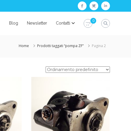
facebook
twitter
linkedin
0
i
Blog
Newsletter
Contatti
Home
Prodotti taggati “pompa ZF”
Pagina 2