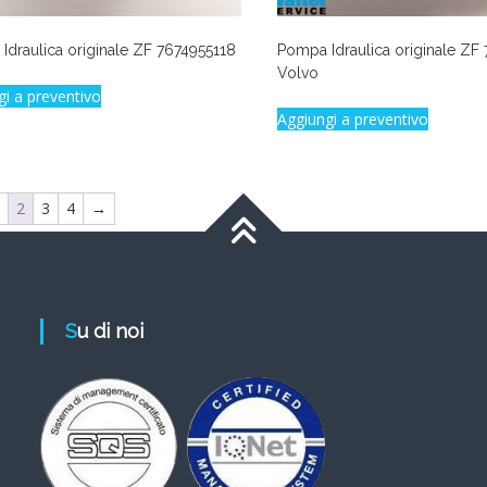
Idraulica originale ZF 7674955118
Pompa Idraulica originale ZF
Volvo
gi a preventivo
Aggiungi a preventivo
2
3
4
→
Su di noi