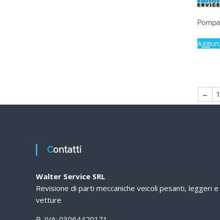
Pompa 
Aggiun
←
1
Contatti
Walter Service SRL
Revisione di parti meccaniche veicoli pesanti, leggeri e
vetture
P. IVA: 03064420171