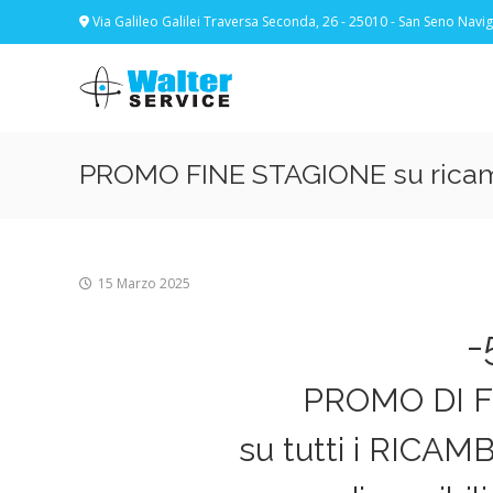
Skip
Via Galileo Galilei Traversa Seconda, 26 - 25010 - San Seno Navigl
to
content
Walter
Service
Vuoi
proteggere
le
PROMO FINE STAGIONE su ricamb
parti
vitali
del
tuo
veicolo?
15 Marzo 2025
Vieni
alla
-
Walter
Service
PROMO DI F
Srl
su tutti i RICA