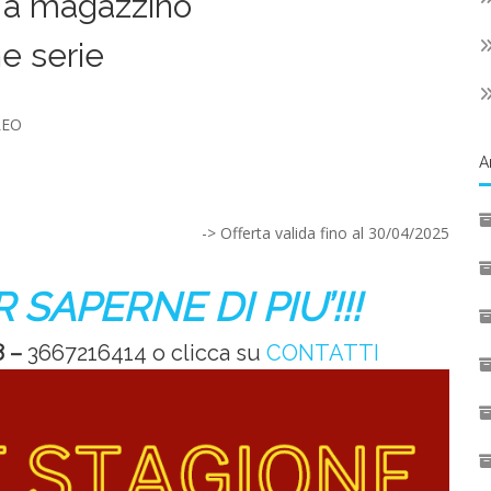
i a magazzino
ne serie
LEO
A
-> Offerta valida fino al 30/04/2025
SAPERNE DI PIU’!!!
8 –
3667216414 o clicca su
CONTATTI