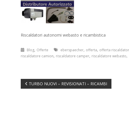
Riscaldatori autonomi webasto e ricambistica
,
,
,
Blog
Offerte
eberspaecher
offerta
offerta riscaldato
,
,
,
riscaldatore camion
riscaldatore camper
riscaldatore webasto
Navigazione
TURBO NUOVI – REVISIONATI – RICAMBI
articoli