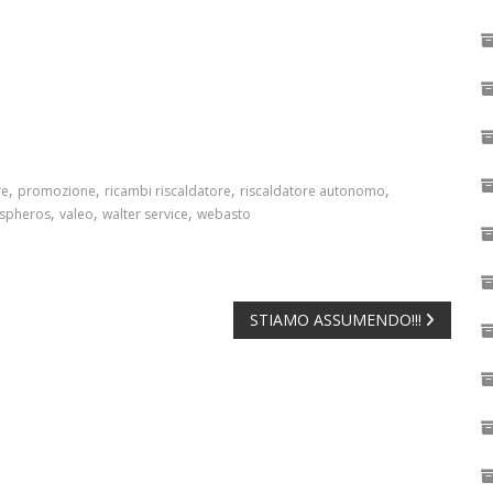
,
,
,
,
re
promozione
ricambi riscaldatore
riscaldatore autonomo
,
,
,
spheros
valeo
walter service
webasto
STIAMO ASSUMENDO!!!