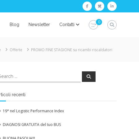
facebook
twitter
linkedin
0
i
Blog
Newsletter
Contatti
e
Offerte
PROMO FINE STAGIONE su ricambi riscaldatori
earch
Search
r:
rticoli recenti
19° nel Logistic Performance Index
DIAGNOSI GRATUITA del tuo BUS
BUONA PASQUA!!!