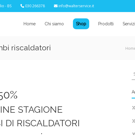
io - BS
030 266378
info@walterservice.it
Home
Chi siamo
Shop
Prodotti
Serviz
i riscaldatori
Hom
S
fo
50%
A
INE STAGIONE
MBI DI RISCALDATORI