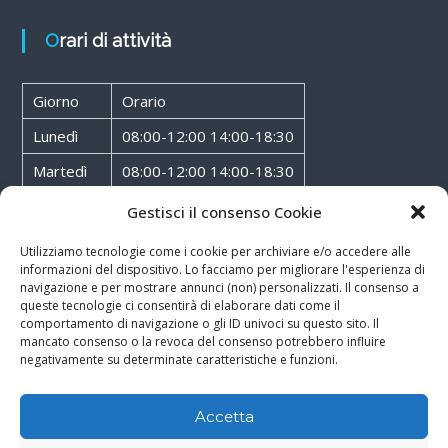
Orari di attività
Giorno
Orario
Lunedì
08:00-12:00 14:00-18:30
Martedì
08:00-12:00 14:00-18:30
Mercoledì
08:00-12:00 14:00-18:30
Gestisci il consenso Cookie
Giovedì
08:00-12:00 14:00-18:30
Utilizziamo tecnologie come i cookie per archiviare e/o accedere alle
informazioni del dispositivo. Lo facciamo per migliorare l'esperienza di
Venerdì
08:00-12:00 14:00-18:30
navigazione e per mostrare annunci (non) personalizzati. Il consenso a
queste tecnologie ci consentirà di elaborare dati come il
Sabato
08:00-12:00
comportamento di navigazione o gli ID univoci su questo sito. Il
mancato consenso o la revoca del consenso potrebbero influire
negativamente su determinate caratteristiche e funzioni.
Accetta
Copyright © 2026
Walter Service
-
Cookie & Privacy Policy
-
Powered By