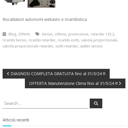
Riscaldatori autonomi webasto e ricambistica
,
,
,
,
,
Blog
Offerte
herion
offerta
promozione
retarder 133.2
,
,
,
,
ricambi herion
ricambi retarder
ricambi voith
valvola proporzionale
,
,
valvola proporzionale retarder
voith retarder
walter service
Navigazione
DIAGNOSI COMPLETA GRATUITA fino al 31/3/24 !!!
OFFERTA Manutenzione Clima fino al 31/5/24 !!!
articoli
Search
Search
for:
Articoli recenti