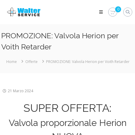
Skip
Walter
to
0
Service
content
Vuoi
proteggere
le
PROMOZIONE: Valvola Herion per
parti
vitali
Voith Retarder
del
tuo
veicolo?
Home
Offerte
PROMOZIONE: Valvola Herion per Voith Retarder
Vieni
alla
Walter
Service
Srl
21 Marzo 2024
SUPER OFFERTA:
Valvola proporzionale Herion