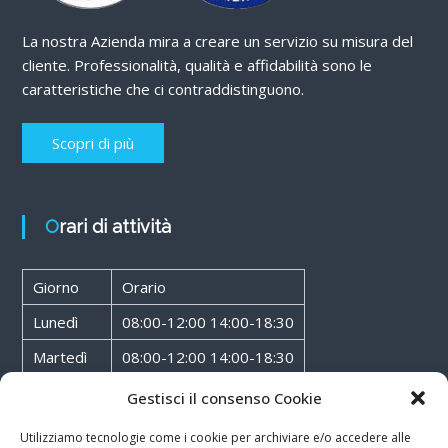
La nostra Azienda mira a creare un servizio su misura del
cliente. Professionalità, qualità e affidabilità sono le
caratteristiche che ci contraddistinguono.
Scopri di più
Orari di attività
Giorno
Orario
Lunedì
08:00-12:00 14:00-18:30
Martedì
08:00-12:00 14:00-18:30
Mercoledì
08:00-12:00 14:00-18:30
Gestisci il consenso Cookie
Giovedì
08:00-12:00 14:00-18:30
Utilizziamo tecnologie come i cookie per archiviare e/o accedere alle