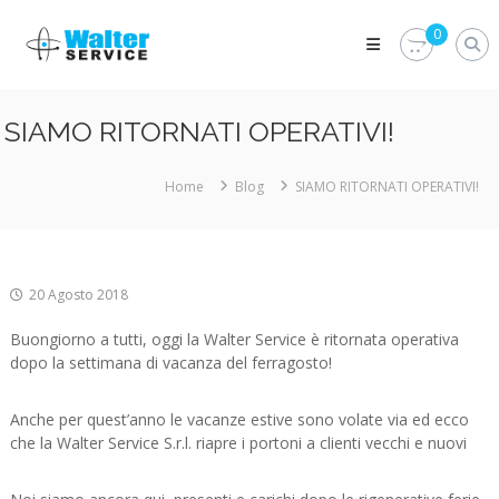
Skip
Walter
to
0
Service
content
Vuoi
proteggere
le
SIAMO RITORNATI OPERATIVI!
parti
vitali
del
Home
Blog
SIAMO RITORNATI OPERATIVI!
tuo
veicolo?
Vieni
alla
Walter
20 Agosto 2018
Service
Srl
Buongiorno a tutti, oggi la Walter Service è ritornata operativa
dopo la settimana di vacanza del ferragosto!
Anche per quest’anno le vacanze estive sono volate via ed ecco
che la Walter Service S.r.l. riapre i portoni a clienti vecchi e nuovi