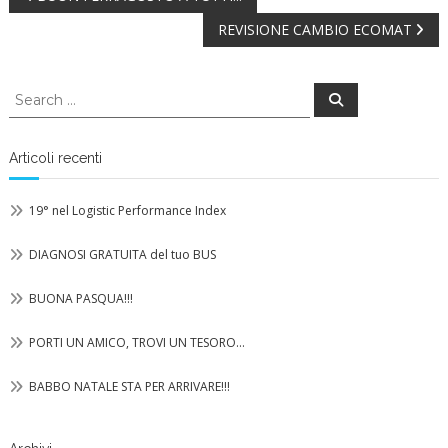
Navigazione
REVISIONE CAMBIO ECOMAT
articoli
Search
Search
for:
Articoli recenti
19° nel Logistic Performance Index
DIAGNOSI GRATUITA del tuo BUS
BUONA PASQUA!!!
PORTI UN AMICO, TROVI UN TESORO…
BABBO NATALE STA PER ARRIVARE!!!