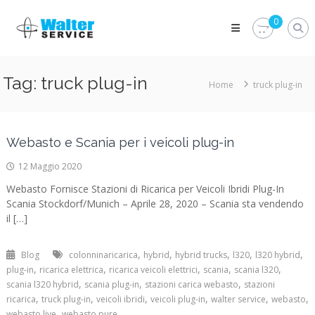
Skip
Walter
to
0
Service
content
Vuoi
proteggere
le
Tag:
truck plug-in
Home
truck plug-in
parti
vitali
del
tuo
veicolo?
Webasto e Scania per i veicoli plug-in
Vieni
alla
12 Maggio 2020
Walter
Service
Webasto Fornisce Stazioni di Ricarica per Veicoli Ibridi Plug-In
Srl
Scania Stockdorf/Munich – Aprile 28, 2020 – Scania sta vendendo
il […]
,
,
,
,
,
Blog
colonninaricarica
hybrid
hybrid trucks
l320
l320 hybrid
,
,
,
,
,
plug-in
ricarica elettrica
ricarica veicoli elettrici
scania
scania l320
,
,
,
scania l320 hybrid
scania plug-in
stazioni carica webasto
stazioni
,
,
,
,
,
,
ricarica
truck plug-in
veicoli ibridi
veicoli plug-in
walter service
webasto
,
webasto live
webasto pure