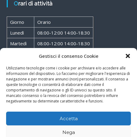
Orari di attività
Giorno
Orario
Lunedì
08:00-12:00 14:00-18:30
Martedì
08:00-12:00 14:00-18:30
Mercoledì
08:00-12:00 14:00-18:30
Gestisci il consenso Cookie
Giovedì
08:00-12:00 14:00-18:30
Utilizziamo tecnologie come i cookie per archiviare e/o accedere alle
informazioni del dispositivo. Lo facciamo per migliorare l'esperienza di
Venerdì
08:00-12:00 14:00-18:30
navigazione e per mostrare annunci (non) personalizzati. Il consenso a
queste tecnologie ci consentirà di elaborare dati come il
Sabato
08:00-12:00
comportamento di navigazione o gli ID univoci su questo sito. Il
mancato consenso o la revoca del consenso potrebbero influire
negativamente su determinate caratteristiche e funzioni.
Accetta
Copyright © 2026
Walter Service
-
Cookie & Privacy Policy
-
Powered By
Nega
Rossoxweb