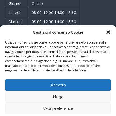
Giorno
Orario
Lunedì
08:00-12:00 14:00-18:30
Martedì
08:00-12:00 14:00-18:30
Mercoledì
08:00-12:00 14:00-18:30
Gestisci il consenso Cookie
Giovedì
08:00-12:00 14:00-18:30
Utilizziamo tecnologie come i cookie per archiviare e/o accedere alle
informazioni del dispositivo. Lo facciamo per migliorare l'esperienza di
Venerdì
08:00-12:00 14:00-18:30
navigazione e per mostrare annunci (non) personalizzati. Il consenso a
queste tecnologie ci consentirà di elaborare dati come il
Sabato
08:00-12:00
comportamento di navigazione o gli ID univoci su questo sito. Il
mancato consenso o la revoca del consenso potrebbero influire
negativamente su determinate caratteristiche e funzioni.
Accetta
Copyright © 2026
Walter Service
-
Cookie & Privacy Policy
-
Powered By
Nega
Rossoxweb
Vedi preferenze