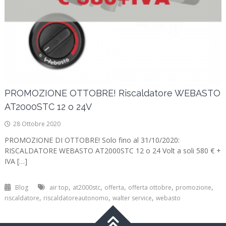
PROMOZIONE OTTOBRE! Riscaldatore WEBASTO
AT2000STC 12 o 24V
28 Ottobre 2020
PROMOZIONE DI OTTOBRE! Solo fino al 31/10/2020:
RISCALDATORE WEBASTO AT2000STC 12 o 24 Volt a soli 580 € +
IVA […]
,
,
,
,
,
Blog
air top
at2000stc
offerta
offerta ottobre
promozione
,
,
,
riscaldatore
riscaldatoreautonomo
walter service
webasto