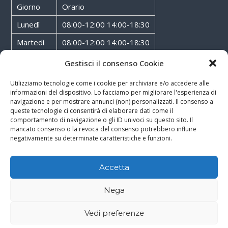
Giorno
Orario
Lunedì
08:00-12:00 14:00-18:30
Martedì
08:00-12:00 14:00-18:30
Mercoledì
08:00-12:00 14:00-18:30
Gestisci il consenso Cookie
Giovedì
08:00-12:00 14:00-18:30
Utilizziamo tecnologie come i cookie per archiviare e/o accedere alle
informazioni del dispositivo. Lo facciamo per migliorare l'esperienza di
Venerdì
08:00-12:00 14:00-18:30
navigazione e per mostrare annunci (non) personalizzati. Il consenso a
queste tecnologie ci consentirà di elaborare dati come il
Sabato
08:00-12:00
comportamento di navigazione o gli ID univoci su questo sito. Il
mancato consenso o la revoca del consenso potrebbero influire
negativamente su determinate caratteristiche e funzioni.
Accetta
Copyright © 2026
Walter Service
-
Cookie & Privacy Policy
-
Powered By
Nega
Rossoxweb
Vedi preferenze