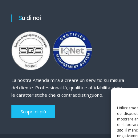
Su di noi
La nostra Azienda mira a creare un servizio su misura
del cliente. Professionalità, qualità e affidabilità sono
le caratteristiche che ci contraddistinguono.
Utilizziamo
Scopri di più
del disposit
mostrare ann
di elaborar
sito. Il ma
negativamen