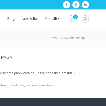
facebook
twitter
linkedin
0
i
Blog
Newsletter
Contatti
Home
investimentietpl
 PAGA
ima ricerca pubblicata da Cassa depositi e prestiti. I […]
,
rtopubblicolocale
walterserviceautobus