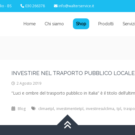
io - BS
030 266378
info@walterservice.it
Home
Chi siamo
Shop
Prodotti
Serviz
INVESTIRE NEL TRAPORTO PUBBLICO LOCALE
2 Agosto 2019
“Luci e ombre del trasporto pubblico in Italia” è il titolo dell’ult
,
,
,
,
Blog
climaetpl
investimentietpl
investiresulclima
tpl
traspo