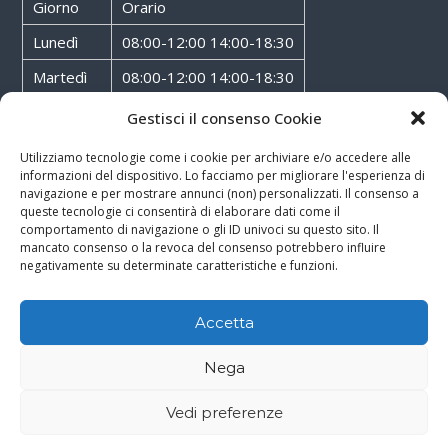
Giorno
Orario
Lunedì
08:00-12:00 14:00-18:30
Martedì
08:00-12:00 14:00-18:30
Mercoledì
08:00-12:00 14:00-18:30
Gestisci il consenso Cookie
Giovedì
08:00-12:00 14:00-18:30
Utilizziamo tecnologie come i cookie per archiviare e/o accedere alle
informazioni del dispositivo. Lo facciamo per migliorare l'esperienza di
Venerdì
08:00-12:00 14:00-18:30
navigazione e per mostrare annunci (non) personalizzati. Il consenso a
queste tecnologie ci consentirà di elaborare dati come il
Sabato
08:00-12:00
comportamento di navigazione o gli ID univoci su questo sito. Il
mancato consenso o la revoca del consenso potrebbero influire
negativamente su determinate caratteristiche e funzioni.
Accetta
Copyright © 2026
Walter Service
-
Cookie & Privacy Policy
-
Powered By
Nega
Rossoxweb
Vedi preferenze