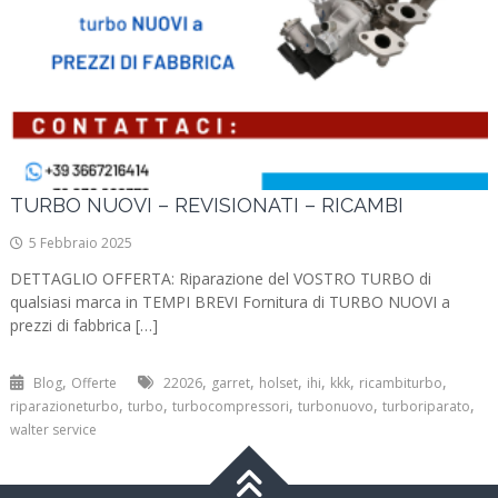
TURBO NUOVI – REVISIONATI – RICAMBI
5 Febbraio 2025
DETTAGLIO OFFERTA: Riparazione del VOSTRO TURBO di
qualsiasi marca in TEMPI BREVI Fornitura di TURBO NUOVI a
prezzi di fabbrica […]
,
,
,
,
,
,
,
Blog
Offerte
22026
garret
holset
ihi
kkk
ricambiturbo
,
,
,
,
,
riparazioneturbo
turbo
turbocompressori
turbonuovo
turboriparato
walter service