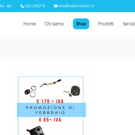
io - BS
030 266378
info@walterservice.it
Home
Chi siamo
Shop
Prodotti
Serviz