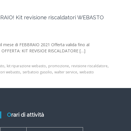
O! Kit revisione riscaldatori WEBASTO
l mese di FEBBRAIO 2021 Offerta valida fino al
 OFFERTA: KIT REVISIOE RISCALDATORE […]
,
,
,
,
sto
kit riparazione webasto
promozione
revisione riscaldatore
,
,
,
tori webasto
serbatoio gasolio
walter service
webasto
Orari di attività