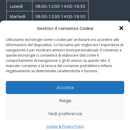
Lunedì
08:00-12:00 14:00-18:30
Martedì
08:00-12:00 14:00-18:30
Mercoledì
08:00-12:00 14:00-18:30
Gestisci il consenso Cookie
Giovedì
08:00-12:00 14:00-18:30
Utilizziamo tecnologie come i cookie per archiviare e/o accedere alle
informazioni del dispositivo. Lo facciamo per migliorare l'esperienza di
Venerdì
08:00-12:00 14:00-18:30
navigazione e per mostrare annunci (non) personalizzati. Il consenso a
queste tecnologie ci consentirà di elaborare dati come il
Sabato
08:00-12:00
comportamento di navigazione o gli ID univoci su questo sito. Il
mancato consenso o la revoca del consenso potrebbero influire
negativamente su determinate caratteristiche e funzioni.
Accetta
Copyright © 2026
Walter Service
-
Cookie & Privacy Policy
-
Powered By
Nega
Rossoxweb
Vedi preferenze
Google
Email
Phone
WhatsApp
Cookie & Privacy Policy