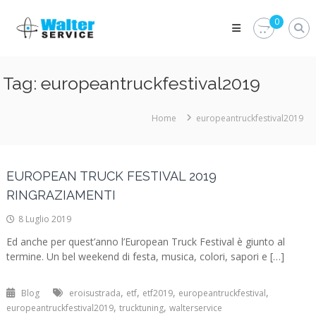
Skip
Walter
to
0
Service
content
Vuoi
proteggere
le
Tag:
europeantruckfestival2019
parti
vitali
del
Home
europeantruckfestival2019
tuo
veicolo?
Vieni
alla
EUROPEAN TRUCK FESTIVAL 2019
Walter
Service
RINGRAZIAMENTI
Srl
8 Luglio 2019
Ed anche per quest’anno l’European Truck Festival è giunto al
termine. Un bel weekend di festa, musica, colori, sapori e […]
,
,
,
,
Blog
eroisustrada
etf
etf2019
europeantruckfestival
,
,
europeantruckfestival2019
trucktuning
walterservice