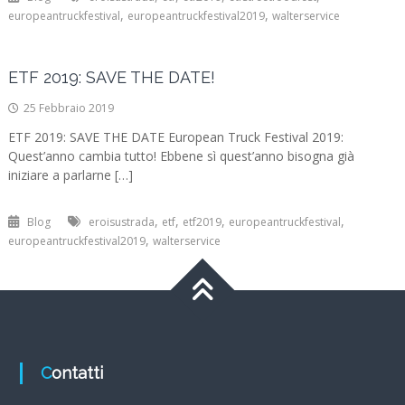
,
,
europeantruckfestival
europeantruckfestival2019
walterservice
ETF 2019: SAVE THE DATE!
25 Febbraio 2019
ETF 2019: SAVE THE DATE European Truck Festival 2019:
Quest’anno cambia tutto! Ebbene sì quest’anno bisogna già
iniziare a parlarne […]
,
,
,
,
Blog
eroisustrada
etf
etf2019
europeantruckfestival
,
europeantruckfestival2019
walterservice
Contatti