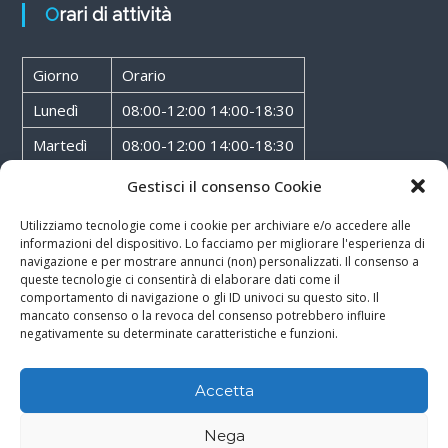
Orari di attività
Giorno
Orario
Lunedì
08:00-12:00 14:00-18:30
Martedì
08:00-12:00 14:00-18:30
Mercoledì
08:00-12:00 14:00-18:30
Gestisci il consenso Cookie
Giovedì
08:00-12:00 14:00-18:30
Utilizziamo tecnologie come i cookie per archiviare e/o accedere alle
informazioni del dispositivo. Lo facciamo per migliorare l'esperienza di
Venerdì
08:00-12:00 14:00-18:30
navigazione e per mostrare annunci (non) personalizzati. Il consenso a
queste tecnologie ci consentirà di elaborare dati come il
Sabato
08:00-12:00
comportamento di navigazione o gli ID univoci su questo sito. Il
mancato consenso o la revoca del consenso potrebbero influire
negativamente su determinate caratteristiche e funzioni.
Accetta
Copyright © 2026
Walter Service
-
Cookie & Privacy Policy
-
Powered By
Nega
Rossoxweb