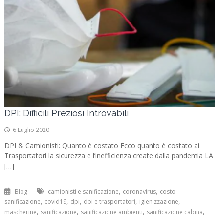
DPI: Difficili Preziosi Introvabili
6 Luglio 2020
DPI & Camionisti: Quanto è costato Ecco quanto è costato ai
Trasportatori la sicurezza e l’inefficienza create dalla pandemia LA
[…]
,
,
Blog
camionisti e sanificazione
coronavirus
costo
,
,
,
,
,
sanificazione
covid19
dpi
dpi e trasportatori
igienizzazione
,
,
,
,
mascherine
sanificazione
sanificazione ambienti
sanificazione cabina