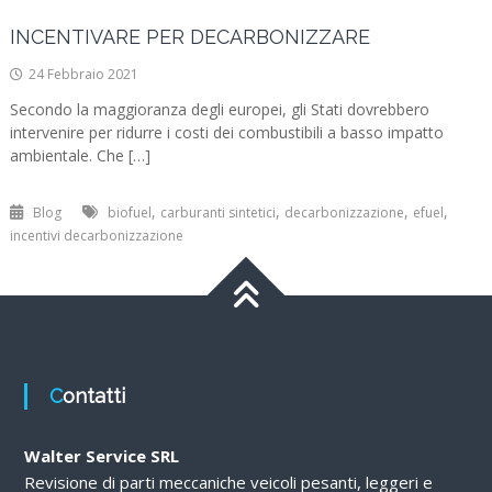
INCENTIVARE PER DECARBONIZZARE
24 Febbraio 2021
Secondo la maggioranza degli europei, gli Stati dovrebbero
intervenire per ridurre i costi dei combustibili a basso impatto
ambientale. Che […]
,
,
,
,
Blog
biofuel
carburanti sintetici
decarbonizzazione
efuel
incentivi decarbonizzazione
Contatti
Walter Service SRL
Revisione di parti meccaniche veicoli pesanti, leggeri e