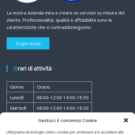
La nostra Azienda mira a creare un servizio su misura del
cliente. Professionalità, qualità e affidabilità sono le
caratteristiche che ci contraddistinguono.
Scopri di più
Orari di attività
Giorno
Orario
Lunedì
08:00-12:00 14:00-18:30
Martedì
08:00-12:00 14:00-18:30
Mercoledì
08:00-12:00 14:00-18:30
Gestisci il consenso Cookie
Giovedì
08:00-12:00 14:00-18:30
Utilizziamo tecnologie come i cookie per archiviare e/o accedere alle