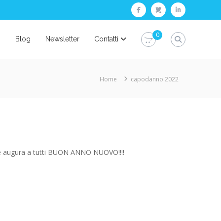
facebook
twitter
linkedin
0
i
Blog
Newsletter
Contatti
Home
capodanno 2022
ice augura a tutti BUON ANNO NUOVO!!!!