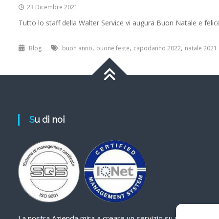
23 Dicembre 2021
Tutto lo staff della Walter Service vi augura Buon Natale e fel
,
,
,
Blog
buon anno
buone feste
capodanno 2022
natale 2021
Su di noi
La nostra Azienda mira a creare un servizio su misura