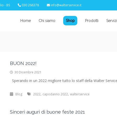
io - BS
030 266378
info@walterservice.it
Home
Chi siamo
Shop
Prodotti
Serviz
BUON 2022!
30 Dicembre 2021
Sperando in un 2022 migliore tutto lo staff della Walter Serv
,
,
Blog
2022
capodanno 2022
walterservice
Sinceri auguri di buone feste 2021