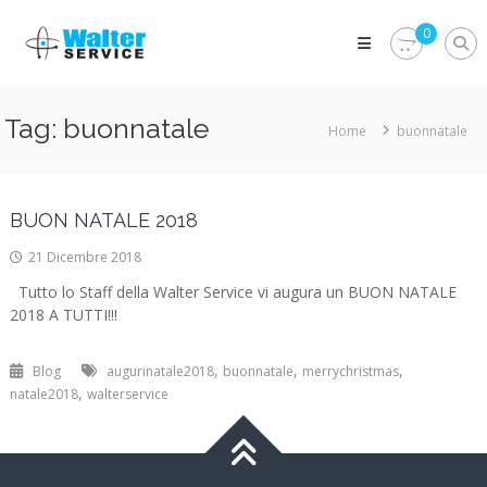
Skip
Walter
to
0
Service
content
Vuoi
proteggere
le
Tag:
buonnatale
Home
buonnatale
parti
vitali
del
tuo
veicolo?
BUON NATALE 2018
Vieni
alla
21 Dicembre 2018
Walter
Service
Tutto lo Staff della Walter Service vi augura un BUON NATALE
Srl
2018 A TUTTI!!!
,
,
,
Blog
augurinatale2018
buonnatale
merrychristmas
,
natale2018
walterservice