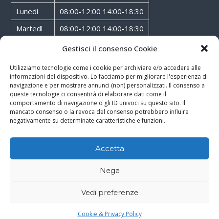
Lunedì
08:00-12:00 14:00-18:30
Martedì
08:00-12:00 14:00-18:30
Mercoledì
08:00-12:00 14:00-18:30
Gestisci il consenso Cookie
Giovedì
08:00-12:00 14:00-18:30
Utilizziamo tecnologie come i cookie per archiviare e/o accedere alle
informazioni del dispositivo. Lo facciamo per migliorare l'esperienza di
Venerdì
08:00-12:00 14:00-18:30
navigazione e per mostrare annunci (non) personalizzati. Il consenso a
queste tecnologie ci consentirà di elaborare dati come il
Sabato
08:00-12:00
comportamento di navigazione o gli ID univoci su questo sito. Il
mancato consenso o la revoca del consenso potrebbero influire
negativamente su determinate caratteristiche e funzioni.
Accetta
Copyright © 2026
Walter Service
-
Cookie & Privacy Policy
-
Powered By
Nega
Rossoxweb
Vedi preferenze
Google
Email
Phone
WhatsApp
Cookie & Privacy Policy