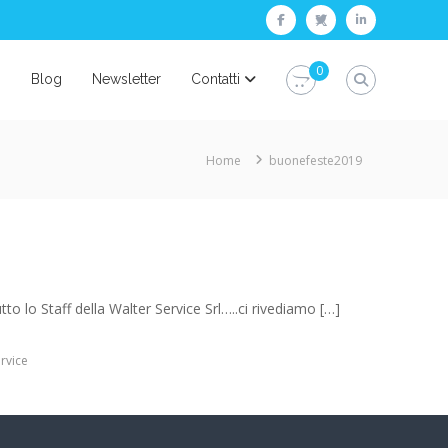
facebook
twitter
linkedin
0
i
Blog
Newsletter
Contatti
Home
buonefeste2019
 lo Staff della Walter Service Srl…..ci rivediamo […]
rvice