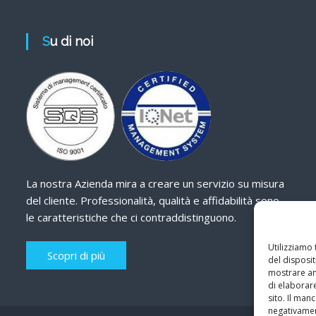
Su di noi
La nostra Azienda mira a creare un servizio su misura
del cliente. Professionalità, qualità e affidabilità sono
le caratteristiche che ci contraddistinguono.
Utilizziamo
Scopri di più
del disposit
mostrare ann
di elaborar
sito. Il ma
negativamen