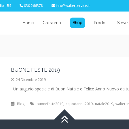
io - BS
030 266378
info@walterservice.it
Home
Chi siamo
Shop
Prodotti
Serviz
BUONE FESTE 2019
24 Dicembre 2019
Un augurio speciale di Buon Natale e Felice Anno Nuovo da tutto
,
,
,
Blog
buonefeste2019
capodanno2019
natale2019
walterse