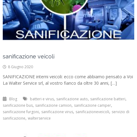
sanificazione veicoli
8 Giugno 2020
SANIFICAZIONE interni veicoli: ecco come abbiamo pensato a Voi
La Walter Service srl, al vostro fianco da oltre 30 anni, […]
,
,
,
Blog
batteri e virus
sanificazione auto
sanificazione batteri
,
,
,
sanificazione bus
sanificazione camion
sanificazione camper
,
,
,
sanificazione furgoni
sanificazione virus
sanificazioneveicoli
servizio di
,
sanificazione
walterservice