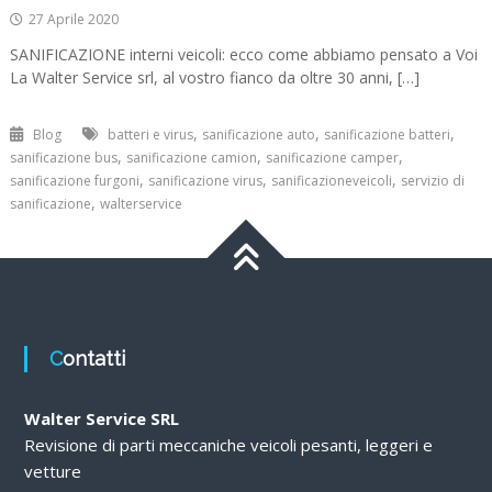
27 Aprile 2020
SANIFICAZIONE interni veicoli: ecco come abbiamo pensato a Voi
La Walter Service srl, al vostro fianco da oltre 30 anni, […]
,
,
,
Blog
batteri e virus
sanificazione auto
sanificazione batteri
,
,
,
sanificazione bus
sanificazione camion
sanificazione camper
,
,
,
sanificazione furgoni
sanificazione virus
sanificazioneveicoli
servizio di
,
sanificazione
walterservice
Contatti
Walter Service SRL
Revisione di parti meccaniche veicoli pesanti, leggeri e
vetture