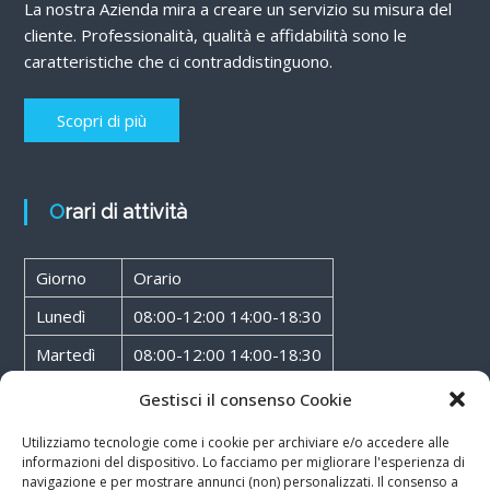
La nostra Azienda mira a creare un servizio su misura del
cliente. Professionalità, qualità e affidabilità sono le
caratteristiche che ci contraddistinguono.
Scopri di più
Orari di attività
Giorno
Orario
Lunedì
08:00-12:00 14:00-18:30
Martedì
08:00-12:00 14:00-18:30
Mercoledì
08:00-12:00 14:00-18:30
Gestisci il consenso Cookie
Giovedì
08:00-12:00 14:00-18:30
Utilizziamo tecnologie come i cookie per archiviare e/o accedere alle
informazioni del dispositivo. Lo facciamo per migliorare l'esperienza di
Venerdì
08:00-12:00 14:00-18:30
navigazione e per mostrare annunci (non) personalizzati. Il consenso a