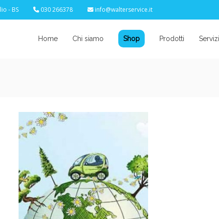
io - BS
030 266378
info@walterservice.it
Home
Chi siamo
Shop
Prodotti
Serviz