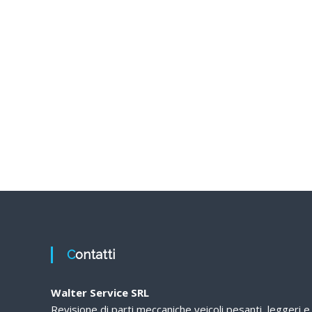
Contatti
Walter Service SRL
Revisione di parti meccaniche veicoli pesanti, leggeri e