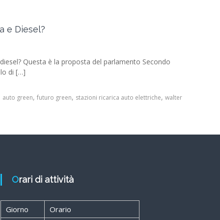
a e Diesel?
 diesel? Questa è la proposta del parlamento Secondo
lo di […]
,
,
,
,
auto green
futuro green
stazioni ricarica auto elettriche
walter
Orari di attività
Giorno
Orario