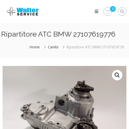
Skip
Walter
to
0
Service
content
Vuoi
proteggere
le
Ripartitore ATC BMW 27107619776
parti
vitali
del
Home
Cambi
Ripartitore ATC BMW 27107619776
tuo
veicolo?
Vieni
alla
Walter
Service
Srl