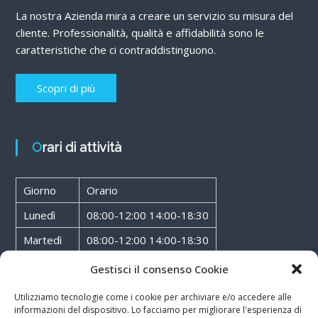
La nostra Azienda mira a creare un servizio su misura del
cliente. Professionalità, qualità e affidabilità sono le
caratteristiche che ci contraddistinguono.
Scopri di più
Orari di attività
Giorno
Orario
Lunedì
08:00-12:00 14:00-18:30
Martedì
08:00-12:00 14:00-18:30
Mercoledì
08:00-12:00 14:00-18:30
Gestisci il consenso Cookie
Giovedì
08:00-12:00 14:00-18:30
Utilizziamo tecnologie come i cookie per archiviare e/o accedere alle
informazioni del dispositivo. Lo facciamo per migliorare l'esperienza di
Venerdì
08:00-12:00 14:00-18:30