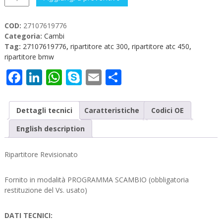
ATC
BMW
COD:
27107619776
27107619776
Categoria:
Cambi
quantità
Tag:
27107619776
,
ripartitore atc 300
,
ripartitore atc 450
,
ripartitore bmw
Facebook
LinkedIn
WhatsApp
Skype
Email
Condividi
Dettagli tecnici
Caratteristiche
Codici OE
English description
Ripartitore Revisionato
Fornito in modalità PROGRAMMA SCAMBIO (obbligatoria
restituzione del Vs. usato)
DATI TECNICI: