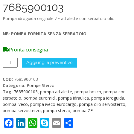
7685900103
Pompa idroguida originale ZF ad alette con serbatoio olio
NB: POMPA FORNITA SENZA SERBATOIO
Pronta consegna
Pompa
Aggiungi a preventivo
Idraulica
con
COD:
7685900103
serbatoio
Categoria:
Pompe Sterzo
originale
Tag:
7685900103
,
pompa ad alette
,
pompa bosch
,
pompa con
ZF
serbatoio
,
pompa euromidi
,
pompa idraulica
,
pompa idroguida
,
7685900103
pompa iveco
,
pompa iveco eurocargo
,
pompa olio servosterzo
,
quantità
pompa servosterzo
,
pompa sterzo
,
pompa ZF
Facebook
LinkedIn
WhatsApp
Skype
Email
Condividi