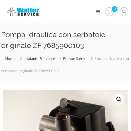
Skip
Walter
to
0
Service
content
Vuoi
proteggere
le
Pompa Idraulica con serbatoio
parti
vitali
originale ZF 7685900103
del
tuo
veicolo?
Home
Impianto Sterzante
Pompe Sterzo
Pompa Idraulica con
Vieni
alla
serbatoio originale ZF 7685900103
Walter
Service
Srl