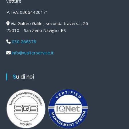
vetture
P. IVA: 03064420171
Via Galileo Galilei, seconda traversa, 26
25010 – San Zeno Naviglio. BS
030 266378
info@walterservice.it
Su di noi