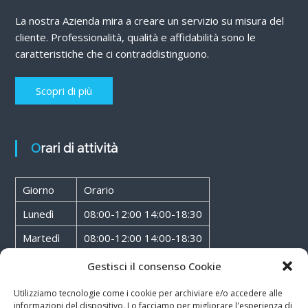
La nostra Azienda mira a creare un servizio su misura del
cliente. Professionalità, qualità e affidabilità sono le
caratteristiche che ci contraddistinguono.
Scopri di più
Orari di attività
Giorno
Orario
Lunedì
08:00-12:00 14:00-18:30
Martedì
08:00-12:00 14:00-18:30
Mercoledì
08:00-12:00 14:00-18:30
Gestisci il consenso Cookie
Giovedì
08:00-12:00 14:00-18:30
Utilizziamo tecnologie come i cookie per archiviare e/o accedere alle
informazioni del dispositivo. Lo facciamo per migliorare l'esperienza di