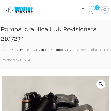
Skip
Walter
to
0
Service
content
Vuoi
proteggere
le
Pompa idraulica LUK Revisionata
parti
vitali
2107234
del
tuo
veicolo?
Home
Impianto Sterzante
Pompe Sterzo
Pompa idraulica LUK
Vieni
alla
Revisionata 2107234
Walter
Service
Srl