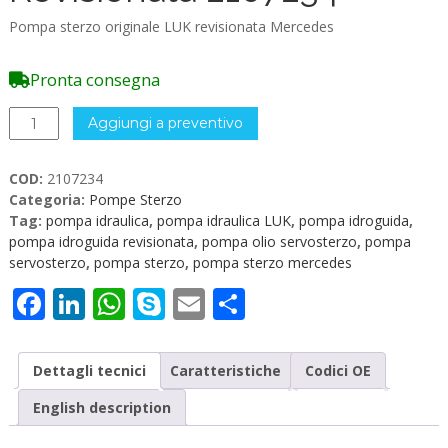
Pompa sterzo originale LUK revisionata Mercedes
Pronta consegna
Pompa
Aggiungi a preventivo
idraulica
LUK
COD:
2107234
Revisionata
Categoria:
Pompe Sterzo
2107234
Tag:
pompa idraulica
,
pompa idraulica LUK
,
pompa idroguida
,
quantità
pompa idroguida revisionata
,
pompa olio servosterzo
,
pompa
servosterzo
,
pompa sterzo
,
pompa sterzo mercedes
Facebook
LinkedIn
WhatsApp
Skype
Email
Condividi
Dettagli tecnici
Caratteristiche
Codici OE
English description