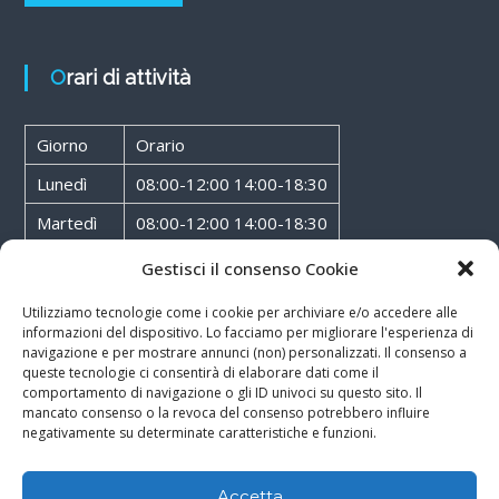
Orari di attività
Giorno
Orario
Lunedì
08:00-12:00 14:00-18:30
Martedì
08:00-12:00 14:00-18:30
Mercoledì
08:00-12:00 14:00-18:30
Gestisci il consenso Cookie
Giovedì
08:00-12:00 14:00-18:30
Utilizziamo tecnologie come i cookie per archiviare e/o accedere alle
informazioni del dispositivo. Lo facciamo per migliorare l'esperienza di
Venerdì
08:00-12:00 14:00-18:30
navigazione e per mostrare annunci (non) personalizzati. Il consenso a
queste tecnologie ci consentirà di elaborare dati come il
Sabato
08:00-12:00
comportamento di navigazione o gli ID univoci su questo sito. Il
mancato consenso o la revoca del consenso potrebbero influire
negativamente su determinate caratteristiche e funzioni.
Accetta