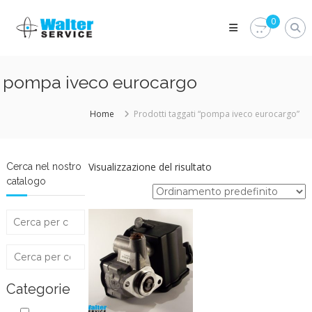
Skip
Walter
to
0
Service
content
Vuoi
proteggere
le
pompa iveco eurocargo
parti
vitali
del
Home
Prodotti taggati “pompa iveco eurocargo”
tuo
veicolo?
Vieni
alla
Visualizzazione del risultato
Cerca nel nostro
Walter
catalogo
Service
Srl
Categorie