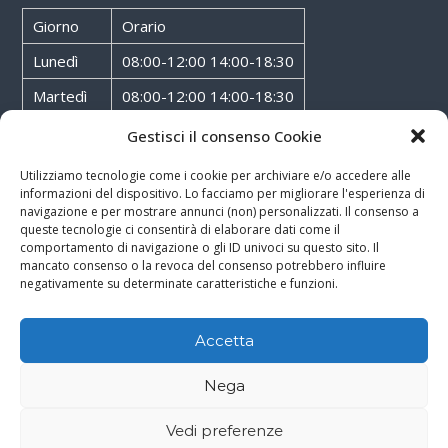
Giorno
Orario
Lunedì
08:00-12:00 14:00-18:30
Martedì
08:00-12:00 14:00-18:30
Mercoledì
08:00-12:00 14:00-18:30
Gestisci il consenso Cookie
Giovedì
08:00-12:00 14:00-18:30
Utilizziamo tecnologie come i cookie per archiviare e/o accedere alle
informazioni del dispositivo. Lo facciamo per migliorare l'esperienza di
Venerdì
08:00-12:00 14:00-18:30
navigazione e per mostrare annunci (non) personalizzati. Il consenso a
queste tecnologie ci consentirà di elaborare dati come il
Sabato
08:00-12:00
comportamento di navigazione o gli ID univoci su questo sito. Il
mancato consenso o la revoca del consenso potrebbero influire
negativamente su determinate caratteristiche e funzioni.
Accetta
Copyright © 2026
Walter Service
-
Cookie & Privacy Policy
-
Powered By
Nega
Rossoxweb
Vedi preferenze