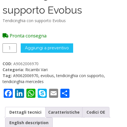
supporto Evobus
Tendicinghia con supporto Evobus
Pronta consegna
A9062006970
Aggiungi a preventivo
Tendicinghia
con
COD:
A9062006970
supporto
Categoria:
Ricambi Vari
Evobus
Tag:
A9062006970
,
evobus
,
tendicinghia con supporto
,
quantità
tendicinghia mercedes
Facebook
LinkedIn
WhatsApp
Skype
Email
Condividi
Dettagli tecnici
Caratteristiche
Codici OE
English description