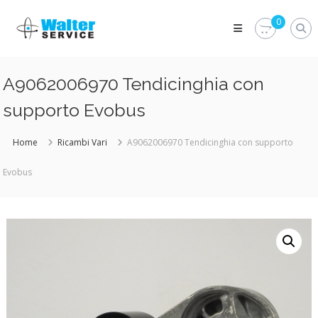
Skip
Walter
to
0
Service
content
Vuoi
proteggere
le
A9062006970 Tendicinghia con
parti
vitali
supporto Evobus
del
tuo
veicolo?
Home
Ricambi Vari
A9062006970 Tendicinghia con supporto
Vieni
alla
Evobus
Walter
Service
Srl