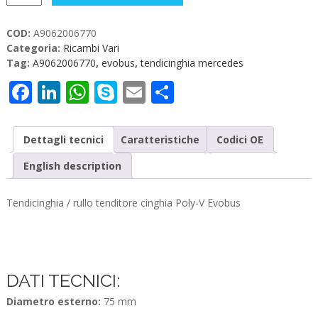
Tendicinghia
Evobus
COD:
A9062006770
quantità
Categoria:
Ricambi Vari
Tag:
A9062006770
,
evobus
,
tendicinghia mercedes
Facebook
LinkedIn
WhatsApp
Skype
Email
Condividi
Dettagli tecnici
Caratteristiche
Codici OE
English description
Tendicinghia / rullo tenditore cinghia Poly-V Evobus
DATI TECNICI:
Diametro esterno:
75 mm