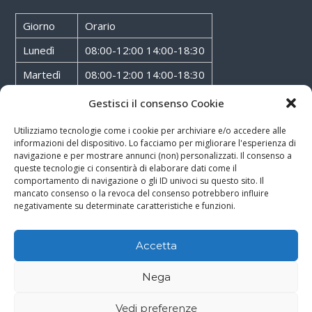
Giorno
Orario
Lunedì
08:00-12:00 14:00-18:30
Martedì
08:00-12:00 14:00-18:30
Mercoledì
08:00-12:00 14:00-18:30
Gestisci il consenso Cookie
Giovedì
08:00-12:00 14:00-18:30
Utilizziamo tecnologie come i cookie per archiviare e/o accedere alle
informazioni del dispositivo. Lo facciamo per migliorare l'esperienza di
Venerdì
08:00-12:00 14:00-18:30
navigazione e per mostrare annunci (non) personalizzati. Il consenso a
queste tecnologie ci consentirà di elaborare dati come il
Sabato
08:00-12:00
comportamento di navigazione o gli ID univoci su questo sito. Il
mancato consenso o la revoca del consenso potrebbero influire
negativamente su determinate caratteristiche e funzioni.
Accetta
Copyright © 2026
Walter Service
-
Cookie & Privacy Policy
-
Powered By
Nega
Rossoxweb
Vedi preferenze