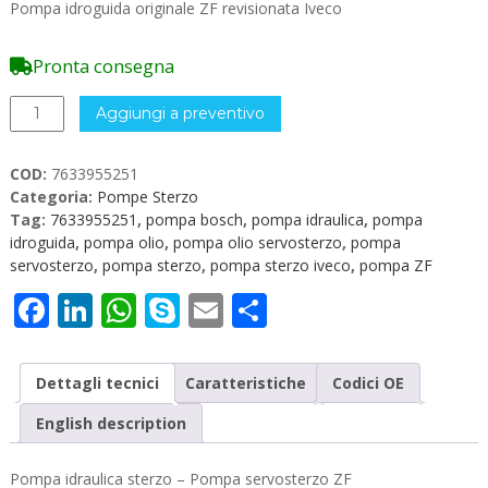
Pompa idroguida originale ZF revisionata Iveco
Pronta consegna
Pompa
Aggiungi a preventivo
Idraulica
originale
COD:
7633955251
ZF
Categoria:
Pompe Sterzo
7633955251
Tag:
7633955251
,
pompa bosch
,
pompa idraulica
,
pompa
Iveco
idroguida
,
pompa olio
,
pompa olio servosterzo
,
pompa
quantità
servosterzo
,
pompa sterzo
,
pompa sterzo iveco
,
pompa ZF
Facebook
LinkedIn
WhatsApp
Skype
Email
Condividi
Dettagli tecnici
Caratteristiche
Codici OE
English description
Pompa idraulica sterzo – Pompa servosterzo ZF